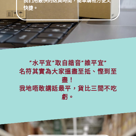
我們用最快的送貨時間，簡單購物方便又
快捷。
”水平宜”取自諧音”誰平宜”
名符其實為大家搵盡至抵、慳到至
盡！
我地唔敢講話最平，貨比三間不吃
虧。