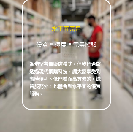
水平宜宗旨
優質 * 速度 * 完美體驗
香港罕有量販店模式，但我們希望
透過現代網購科技，讓大家享受到
省時便利、低門檻而高質素的，送
貨服務外，也體會到水平宜的優質
服務。