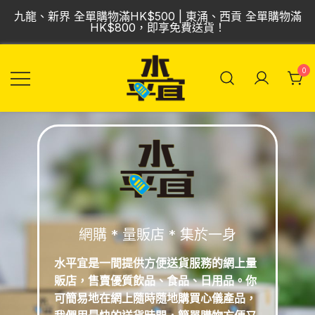
九龍、新界 全單購物滿HK$500 | 東涌、西貢 全單購物滿
HK$800，即享免費送貨！
0
飲品批發倉 | 專營
Vmart 水平宜
汽水、啤酒、紅
酒、食品
網購 * 量販店 * 集於一身
水平宜是一間提供方便送貨服務的網上量
販店，售賣優
質飲品、食品、日用品。你
可簡易地在網上隨時隨地購買心儀
產品，