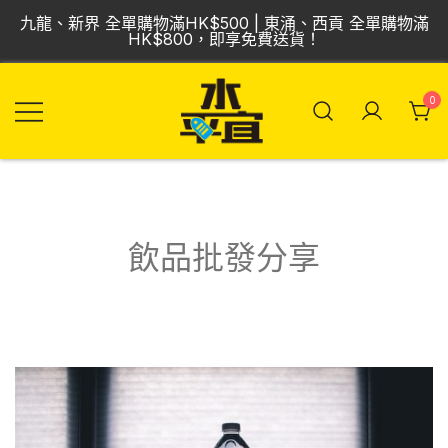
Skip
九龍、新界 全單購物滿HK$500 | 東涌、西貢 全單購物滿
to
HK$800，即享免費送貨！
content
0
飲品批發倉 | 專營
Vmart 水平宜
汽水、啤酒、紅
酒、食品
飲品批發分享