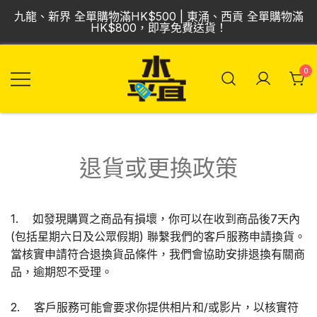
Skip
九龍、新界 全單購物滿HK$500 | 東涌、西貢 全單購物滿
to
HK$800，即享免費送貨！
content
0
飲品批發倉 | 專營
Vmart 水平宜
汽水、啤酒、紅
酒、食品
退貨或更換政策
1. 如發現購買之商品有損壞，你可以在收到商品後7天內
(包括星期六日及公眾假期) 聯繫我們的客戶服務申請換貨。
當核實申請符合退換貨品條件，我們會協助安排退換有關商
品，逾期恕不受理。
2. 客戶服務可能會要求你提供相片和/或影片，以核實符