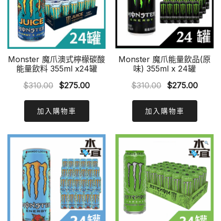
Monster 魔爪澳式檸檬碳酸
Monster 魔爪能量飲品(原
能量飲料 355ml x24罐
味) 355ml x 24罐
Original
Current
Original
Curre
$
310.00
$
275.00
$
310.00
$
275.00
price
price
price
price
was:
is:
was:
is:
加入購物車
加入購物車
$310.00.
$275.00.
$310.00.
$275.