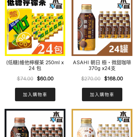
(低糖)維他檸檬茶 250ml x
ASAHI 朝日 極‧微甜咖啡
24 包
370g x24支
Original
Current
Original
Curre
$
74.00
$
60.00
$
270.00
$
168.00
price
price
price
price
was:
is:
was:
is:
加入購物車
加入購物車
$74.00.
$60.00.
$270.00.
$168.