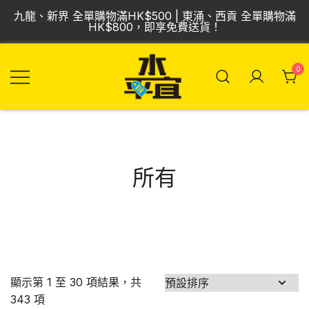
Skip
九龍、新界 全單購物滿HK$500 | 東涌、西貢 全單購物滿
to
HK$800，即享免費送貨！
content
0
飲品批發倉 | 專營
Vmart 水平宜
汽水、啤酒、紅
酒、食品
所有
顯示第 1 至 30 項結果，共
343 項