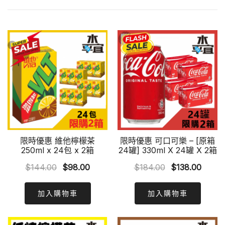
限時優惠 維他檸檬茶
限時優惠 可口可樂 – [原箱
250ml x 24包 x 2箱
24罐] 330ml X 24罐 X 2箱
Original
Current
Original
Curre
$
144.00
$
98.00
$
184.00
$
138.00
price
price
price
price
was:
is:
was:
is:
加入購物車
加入購物車
$144.00.
$98.00.
$184.00.
$138.