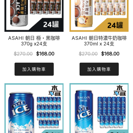
ASAHI 朝日 極‧黑咖啡
ASAHI 朝日特濃牛奶咖啡
370g x24支
370ml x 24支
Original
Current
Original
Curre
$
270.00
$
168.00
$
270.00
$
168.00
price
price
price
price
was:
is:
was:
is:
加入購物車
加入購物車
$270.00.
$168.00.
$270.00.
$168.