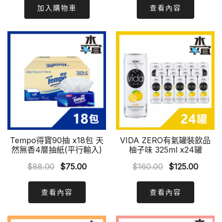
was:
is:
was:
is:
加入購物車
查看內容
$310.00.
$275.00.
$49.00.
$43.00
Tempo得寶90抽 x18包 天
VIDA ZERO有氣罐裝飲品
然無香4層抽紙(平行輸入)
柚子味 325ml x24罐
Original
Current
Original
Curre
$
88.00
$
75.00
$
160.00
$
125.00
price
price
price
price
was:
is:
was:
is:
查看內容
查看內容
$88.00.
$75.00.
$160.00.
$125.0