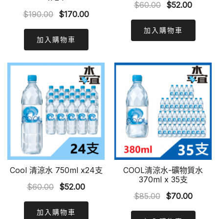
Original
Curren
$
60.00
$
52.00
Original
Current
$
190.00
$
170.00
price
price
price
price
was:
is:
加入購物車
was:
is:
加入購物車
$60.00.
$52.00
$190.00.
$170.00.
Cool 清涼水 750ml x24支
COOL清涼水-礦物質水
370ml x 35支
Original
Current
$
60.00
$
52.00
Original
Curren
$
85.00
$
70.00
price
price
price
price
was:
is:
加入購物車