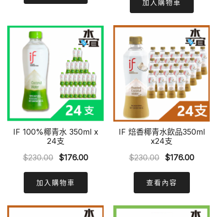
was:
is:
加入購物車
$60.00.
$52.00.
$85.00.
$70.00
IF 100%椰青水 350ml x
IF 焙香椰青水飲品350ml
24支
x24支
Original
Current
Original
Curre
$
230.00
$
176.00
$
230.00
$
176.00
price
price
price
price
was:
is:
was:
is:
加入購物車
查看內容
$230.00.
$176.00.
$230.00.
$176.