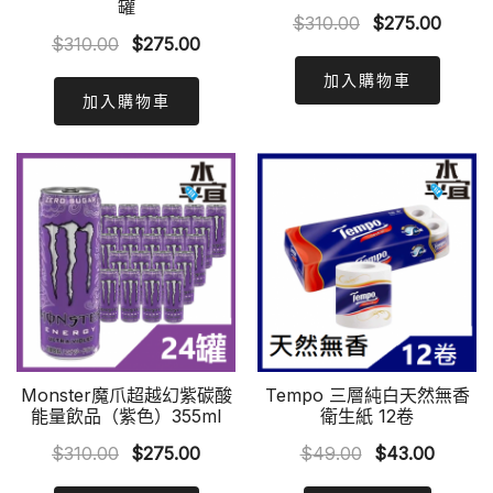
罐
Original
Curre
$
310.00
$
275.00
Original
Current
$
310.00
$
275.00
price
price
price
price
was:
is:
加入購物車
was:
is:
加入購物車
$310.00.
$275.
$310.00.
$275.00.
Monster魔爪超越幻紫碳酸
Tempo 三層純白天然無香
能量飲品（紫色）355ml
衛生紙 12卷
Original
Current
Original
Curren
$
310.00
$
275.00
$
49.00
$
43.00
price
price
price
price