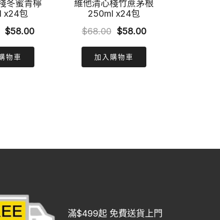
棧冬蜜青檸
維他清心棧竹蔗茅根
l x24包
250ml x24包
Original
Current
Original
Current
$
58.00
$
68.00
$
58.00
price
price
price
price
購物車
加入購物車
was:
is:
was:
is:
$68.00.
$58.00.
$68.00.
$58.00.
滿$499起 免費送貨上門