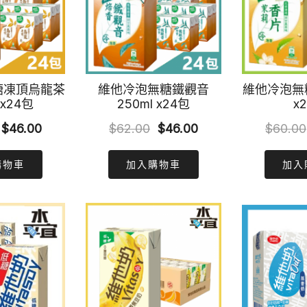
糖凍頂烏龍茶
維他冷泡無糖鐵觀音
維他冷泡無糖
 x24包
250ml x24包
x
Original
Current
Original
Current
$
46.00
$
62.00
$
46.00
$
60.00
price
price
price
price
購物車
加入購物車
加入
was:
is:
was:
is:
$62.00.
$46.00.
$62.00.
$46.00.