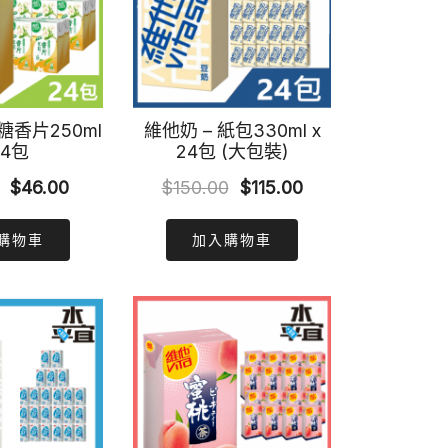
香片250ml
維他奶 – 紙包330ml x
24包
24包 (大包裝)
Original
Current
Original
Current
$
46.00
$
150.00
$
115.00
price
price
price
price
購物車
加入購物車
was:
is:
was:
is:
$60.00.
$46.00.
$150.00.
$115.00.