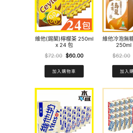
維他(錫蘭)檸檬茶 250ml
維他冷泡無
x 24 包
250ml
Original
Current
$
72.00
$
60.00
$
62.00
price
price
加入購物車
加入
was:
is:
$72.00.
$60.00.