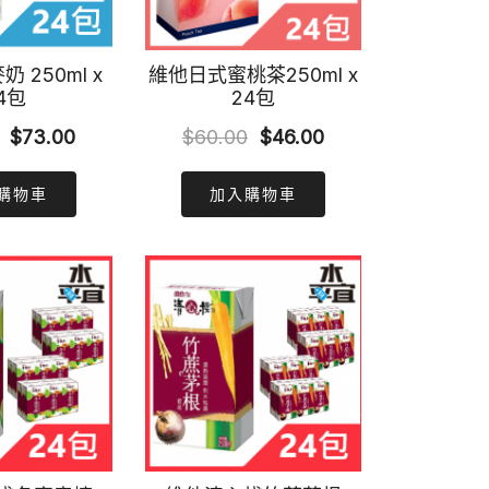
 250ml x
維他日式蜜桃茶250ml x
4包
24包
Original
Current
Original
Current
$
73.00
$
60.00
$
46.00
price
price
price
price
購物車
加入購物車
was:
is:
was:
is:
$86.00.
$73.00.
$60.00.
$46.00.