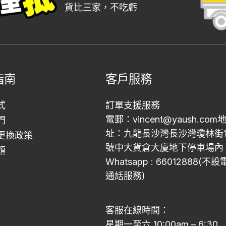
貨比三家，不吃虧
指南
客戶服務
式
訂單支援服務
電郵：vincent@yaush.com
門
址：九龍長沙灣長沙灣瓊林街1
更換政策
號中大貨倉大廈地下停車場內
題
Whatsapp : 66012888(不
通話服務)
客服在線時間：
星期一至六 10:00am – 6:30