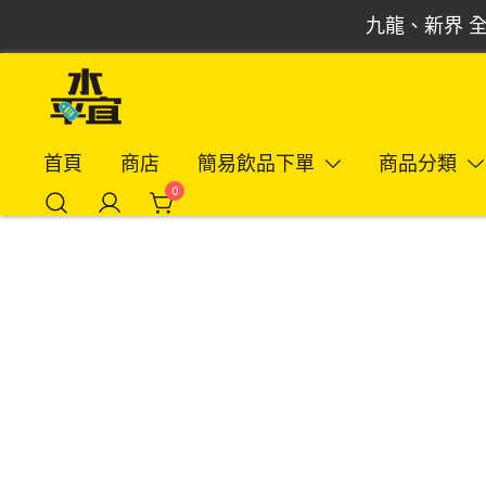
Skip
九龍、新界 全
to
content
飲品批發倉 | 專營汽水、啤酒、紅酒、食品
Vmart 水平宜
首頁
商店
簡易飲品下單
商品分類
0