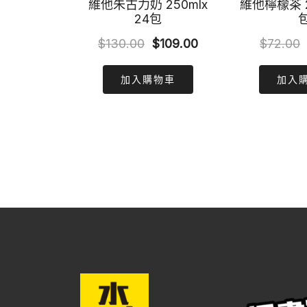
維他朱古力奶 250mlx
維他檸檬茶 25
24包
Original
Current
$
130.00
$
109.00
$
72.00
price
price
加入購物車
加入
was:
is:
$130.00.
$109.00.