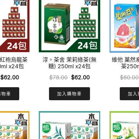
大紅袍烏龍茶
淳。茶舍 茉莉綠茶(無
維他 菓然
0ml x24包
糖) 250ml x24包
茶250m
Original
Current
Original
Current
$
62.00
$
78.00
$
62.00
$
60.00
price
price
price
price
購物車
加入購物車
加入
was:
is:
was:
is:
$78.00.
$62.00.
$78.00.
$62.00.