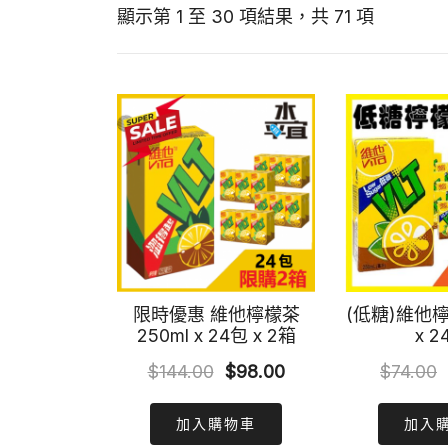
顯示第 1 至 30 項結果，共 71 項
限時優惠 維他檸檬茶
(低糖)維他檸
250ml x 24包 x 2箱
x 2
Original
Current
$
144.00
$
98.00
$
74.00
price
price
加入購物車
加入
was:
is: