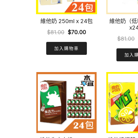
維他奶 250ml x 24包
維他奶（低糖
x2
Original
Current
$
81.00
$
70.00
$
81.00
price
price
加入購物車
was:
is:
加入
$81.00.
$70.00.