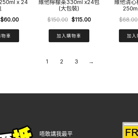
0ml x 24
維他檸檬茶330ml x24包
維他清心
包
(大包裝)
250m
Original
Current
Original
Current
$
60.00
$
150.00
$
115.00
$
68.00
price
price
price
price
購物車
加入購物車
加入
was:
is:
was:
is:
$72.00.
$60.00.
$150.00.
$115.00.
1
2
3
→
唔敢講我最平