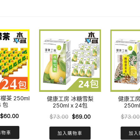
檬茶 250ml
健康工房 冰糖雪梨
健康工房
4 包
250ml x 24包
250ml
Original
Current
$
60.00
Original
Current
$
73.00
$
69.00
$
73.00
price
price
price
price
購物車
was:
is:
加入購物車
加入
was:
is: