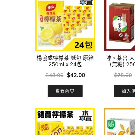
楊協成檸檬茶 紙包 原箱
淳。茶舍 
250ml x 24包
(無糖) 25
Original
Current
$
48.00
$
42.00
$
78.00
price
price
查看內容
加入
was:
is:
$48.00.
$42.00.