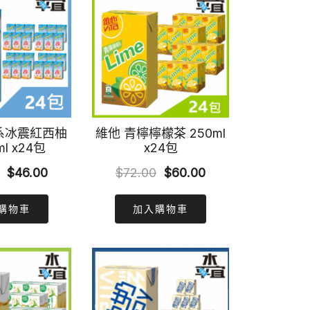
系冰震紅西柚
維他 青檸檸檬茶 250ml
l x24包
x24包
Original
Current
Original
Current
$
46.00
$
72.00
$
60.00
price
price
price
price
購物車
加入購物車
was:
is:
was:
is:
$60.00.
$46.00.
$72.00.
$60.00.