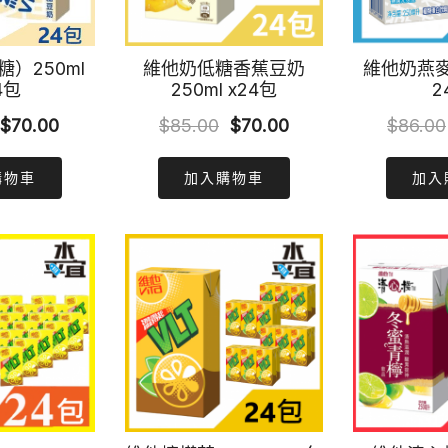
）250ml
維他奶低糖香蕉豆奶
維他奶燕麥奶
4包
250ml x24包
2
Original
Current
Original
Current
$
70.00
$
85.00
$
70.00
$
86.00
price
price
price
price
購物車
加入購物車
加入
was:
is:
was:
is:
$81.00.
$70.00.
$85.00.
$70.00.