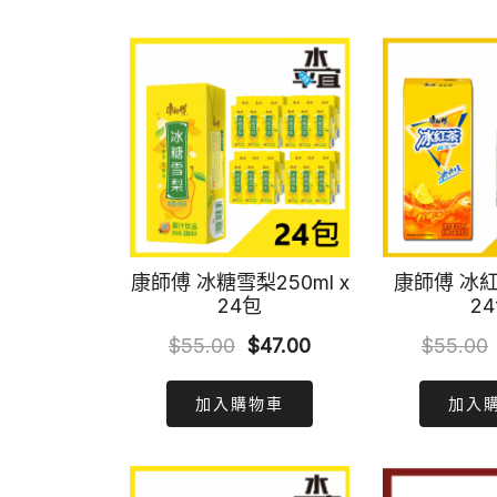
$144.00.
$98.00.
康師傅 冰糖雪梨250ml x
康師傅 冰紅茶
24包
2
Original
Current
$
55.00
$
47.00
$
55.00
price
price
加入購物車
加入
was:
is:
$55.00.
$47.00.