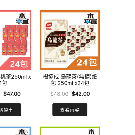
$73.00.
$69.00.
$73.00.
$69.00.
茶250ml x
楊協成 烏龍茶(無糖)紙
4包
包 250ml x24包
Original
Current
Original
Current
$
47.00
$
48.00
$
42.00
price
price
price
price
購物車
查看內容
was:
is:
was:
is:
$55.00.
$47.00.
$48.00.
$42.00.