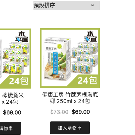
健康工房 竹蔗茅根海底
 檸檬薏米
椰 250ml x 24包
 x 24包
Original
Current
$
73.00
$
69.00
Original
Current
$
69.00
price
price
price
price
加入購物車
was:
is:
購物車
was:
is: