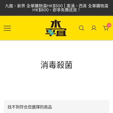
Skip
九龍、新界 全單購物滿HK$500 | 東涌、西貢 全單購物滿
to
HK$800，即享免費送貨！
content
0
飲品批發倉 | 專營
Vmart 水平宜
汽水、啤酒、紅
酒、食品
消毒殺菌
找不到符合您選擇的商品