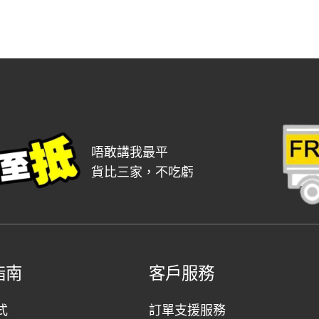
$39.00.
$30.00.
$33.00.
$32.00.
唔敢講我最平
貨比三家，不吃虧
指南
客戶服務
式
訂單支援服務