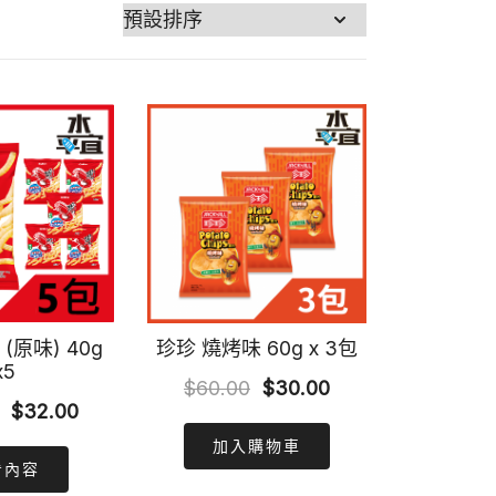
(原味) 40g
珍珍 燒烤味 60g x 3包
x5
Original
Current
$
60.00
$
30.00
Original
Current
$
32.00
price
price
price
price
加入購物車
was:
is:
看內容
was:
is:
$60.00.
$30.00.