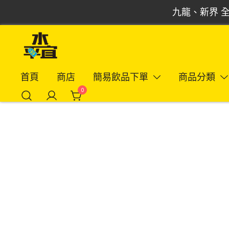
Skip
九龍、新界 全
to
content
飲品批發倉 | 專營汽水、啤酒、紅酒、食品
Vmart 水平宜
首頁
商店
簡易飲品下單
商品分類
0