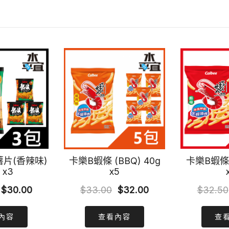
薯片(香辣味)
卡樂B蝦條 (BBQ) 40g
卡樂B蝦條 
 x3
x5
Original
Current
Original
Current
$
30.00
$
33.00
$
32.00
$
32.50
price
price
price
price
內容
查看內容
查
was:
is:
was:
is: