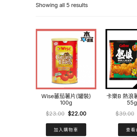
Showing all 5 results
Wise蕃茄薯片(罐裝)
卡樂B 熱浪
100g
55g
Original
Current
$
23.00
$
22.00
$
39.00
price
price
加入購物車
查看
was:
is: