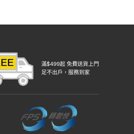
$32.50.
$32.00.
滿$499起 免費送貨上門
足不出戶，服務到家