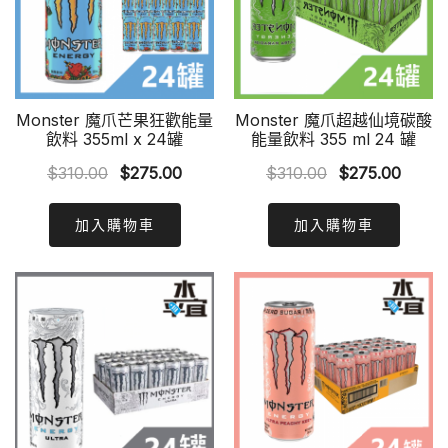
Monster 魔爪芒果狂歡能量
Monster 魔爪超越仙境碳酸
飲料 355ml x 24罐
能量飲料 355 ml 24 罐
Original
Current
Original
Curre
$
310.00
$
275.00
$
310.00
$
275.00
price
price
price
price
was:
is:
was:
is:
加入購物車
加入購物車
$310.00.
$275.00.
$310.00.
$275.