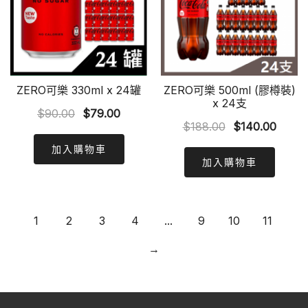
ZERO可樂 330ml x 24罐
ZERO可樂 500ml (膠樽裝)
x 24支
Original
Current
$
90.00
$
79.00
Original
Curre
$
188.00
$
140.00
price
price
price
price
was:
is:
加入購物車
was:
is:
加入購物車
$90.00.
$79.00.
$188.00.
$140.
1
2
3
4
...
9
10
11
→