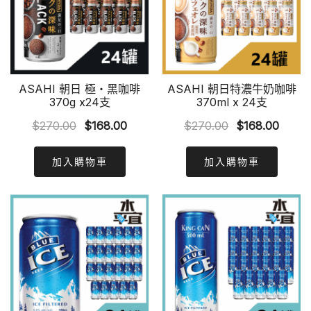
ASAHI 朝日 極‧黑咖啡
ASAHI 朝日特濃牛奶咖啡
370g x24支
370ml x 24支
Original
Current
Original
Curre
$
270.00
$
168.00
$
270.00
$
168.00
price
price
price
price
was:
is:
was:
is:
加入購物車
加入購物車
$270.00.
$168.00.
$270.00.
$168.