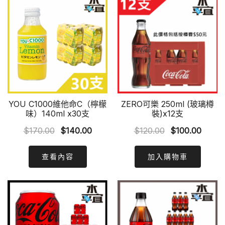
YOU C1000維他命C（檸檬
ZERO可樂 250ml (玻璃樽
味）140ml x30支
裝)x12支
Original
Current
Original
Curre
$
170.00
$
140.00
$
120.00
$
100.00
price
price
price
price
was:
is:
was:
is:
查看內容
加入購物車
$170.00.
$140.00.
$120.00.
$100.