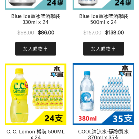
Blue Ice藍冰啤酒罐裝
Blue Ice藍冰啤酒罐裝
330ml x 24
500ml x 24
Original
Current
Original
Curre
$
98.00
$
86.00
$
157.00
$
138.00
price
price
price
price
was:
is:
was:
is:
加入購物車
加入購物車
$98.00.
$86.00.
$157.00.
$138.0
C. C. Lemon 樽裝 500ML
COOL清涼水-礦物質水
x 24
370ml x 35支