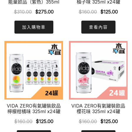
能量飲品（紫色）355ml
柚子味 325ml x24罐
Original
Current
Original
Curre
$
310.00
$
275.00
$
160.00
$
125.00
price
price
price
price
was:
is:
was:
is:
加入購物車
查看內容
$310.00.
$275.00.
$160.00.
$125.0
VIDA ZERO有氣罐裝飲品
VIDA ZERO有氣罐裝飲品
檸檬柑橘味 325ml x24罐
櫻花味 325ml x24罐
Original
Current
Original
Curre
$
160.00
$
125.00
$
160.00
$
125.00
price
price
price
price