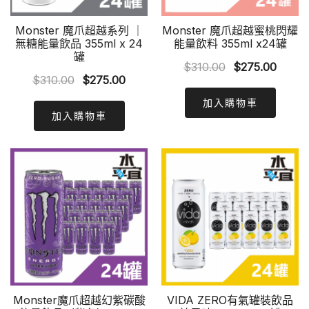
Monster 魔爪超越系列 ｜
Monster 魔爪超越蜜桃閃耀
無糖能量飲品 355ml x 24
能量飲料 355ml x24罐
罐
Original
Curre
$
310.00
$
275.00
Original
Current
$
310.00
$
275.00
price
price
price
price
was:
is:
加入購物車
was:
is:
加入購物車
$310.00.
$275.
$310.00.
$275.00.
Monster魔爪超越幻紫碳酸
VIDA ZERO有氣罐裝飲品