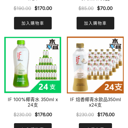
Original
Current
Original
Curren
$
190.00
$
170.00
$
85.00
$
70.00
price
price
price
price
was:
is:
was:
is:
加入購物車
加入購物車
$190.00.
$170.00.
$85.00.
$70.00
IF 100%椰青水 350ml x
IF 焙香椰青水飲品350ml
24支
x24支
Original
Current
Original
Curre
$
230.00
$
176.00
$
230.00
$
176.00
price
price
price
price