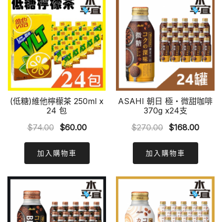
(低糖)維他檸檬茶 250ml x
ASAHI 朝日 極‧微甜咖啡
24 包
370g x24支
Original
Current
Original
Curre
$
74.00
$
60.00
$
270.00
$
168.00
price
price
price
price
was:
is:
was:
is:
加入購物車
加入購物車
$74.00.
$60.00.
$270.00.
$168.