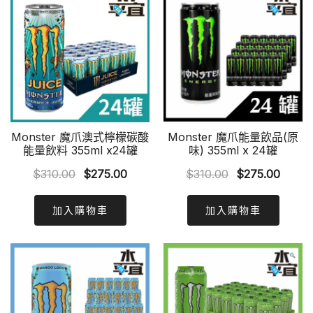
Monster 魔爪澳式檸檬碳酸
Monster 魔爪能量飲品(原
能量飲料 355ml x24罐
味) 355ml x 24罐
Original
Current
Original
Curre
$
310.00
$
275.00
$
310.00
$
275.00
price
price
price
price
was:
is:
was:
is:
加入購物車
加入購物車
$310.00.
$275.00.
$310.00.
$275.