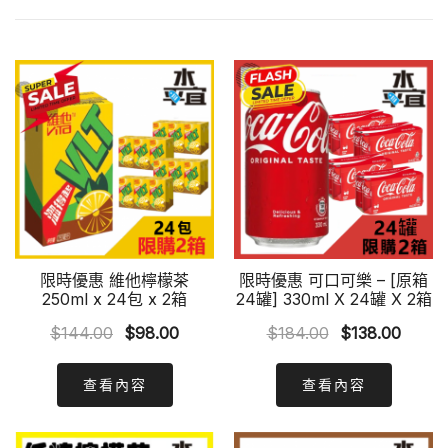
限時優惠 維他檸檬茶
限時優惠 可口可樂 – [原箱
250ml x 24包 x 2箱
24罐] 330ml X 24罐 X 2箱
Original
Current
Original
Curre
$
144.00
$
98.00
$
184.00
$
138.00
price
price
price
price
was:
is:
was:
is:
查看內容
查看內容
$144.00.
$98.00.
$184.00.
$138.