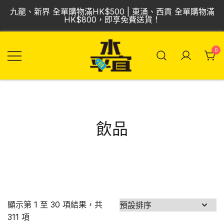
Skip
九龍、新界 全單購物滿HK$500 | 東涌、西貢 全單購物滿
to
HK$800，即享免費送貨！
content
0
飲品批發倉 | 專營
Vmart 水平宜
汽水、啤酒、紅
酒、食品
飲品
顯示第 1 至 30 項結果，共
311 項