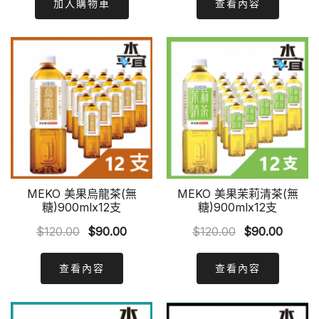
was:
is:
was:
is:
加入購物車
查看內容
$230.00.
$176.00.
$230.00.
$176.
MEKO 美果烏龍茶(無
MEKO 美果茉莉清茶(無
糖)900mlx12支
糖)900mlx12支
Original
Current
Original
Curren
$
120.00
$
90.00
$
120.00
$
90.00
price
price
price
price
was:
is:
was:
is:
查看內容
查看內容
$120.00.
$90.00.
$120.00.
$90.00