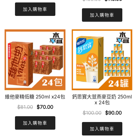
price
price
price
price
was:
is:
加入購物車
was:
is:
加入購物車
$81.00.
$70.00.
$150.00.
$115.0
維他麥精低糖 250ml x24包
鈣思寳大荳燕麥豆奶 250ml
x 24包
Original
Current
$
81.00
$
70.00
Original
Curren
$
100.00
$
90.00
price
price
price
price
was:
is:
加入購物車
was:
is:
加入購物車
$81.00.
$70.00.
$100.00.
$90.00