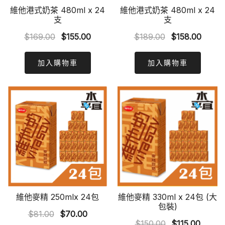
維他港式奶茶 480ml x 24
維他港式奶茶 480ml x 24
支
支
Original
Curre
Original
Current
$
189.00
$
158.00
$
169.00
$
155.00
price
price
price
price
was:
is:
was:
is:
加入購物車
加入購物車
$189.00.
$158.
$169.00.
$155.00.
維他麥精 250mlx 24包
維他麥精 330ml x 24包 (大
包裝)
Original
Current
$
81.00
$
70.00
Original
Curre
$
150.00
$
115.00