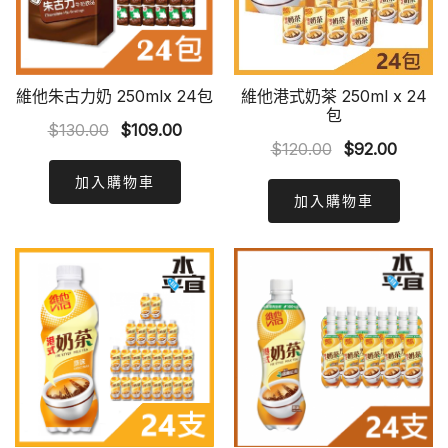
維他朱古力奶 250mlx 24包
維他港式奶茶 250ml x 24
包
Original
Current
$
130.00
$
109.00
Original
Curren
$
120.00
$
92.00
price
price
price
price
was:
is:
加入購物車
was:
is:
加入購物車
$130.00.
$109.00.
$120.00.
$92.00