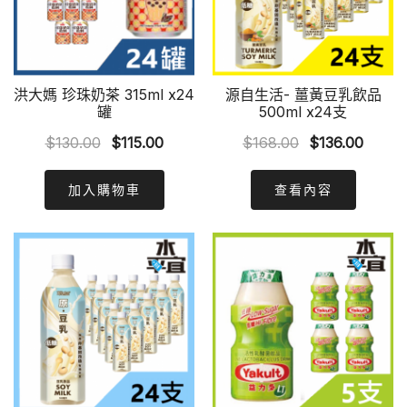
洪大媽 珍珠奶茶 315ml x24
源自生活- 薑黃豆乳飲品
罐
500ml x24支
Original
Current
Original
Curre
$
130.00
$
115.00
$
168.00
$
136.00
price
price
price
price
was:
is:
was:
is:
加入購物車
查看內容
$130.00.
$115.00.
$168.00.
$136.0