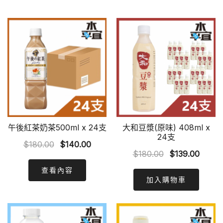
午後紅茶奶茶500ml x 24支
大和豆漿(原味) 408ml x
24支
Original
Current
$
180.00
$
140.00
Original
Curre
$
180.00
$
139.00
price
price
price
price
was:
is:
查看內容
was:
is:
加入購物車
$180.00.
$140.00.
$180.00.
$139.