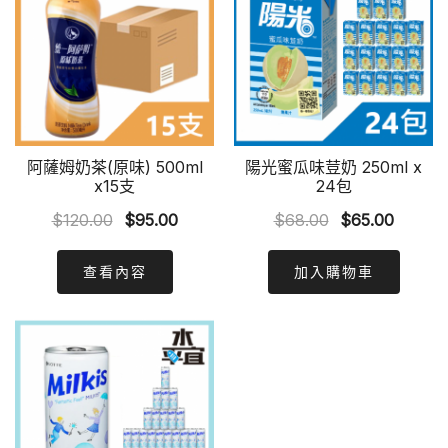
阿薩姆奶茶(原味) 500ml
陽光蜜瓜味荳奶 250ml x
x15支
24包
Original
Current
Original
Curren
$
120.00
$
95.00
$
68.00
$
65.00
price
price
price
price
was:
is:
was:
is:
查看內容
加入購物車
$120.00.
$95.00.
$68.00.
$65.00