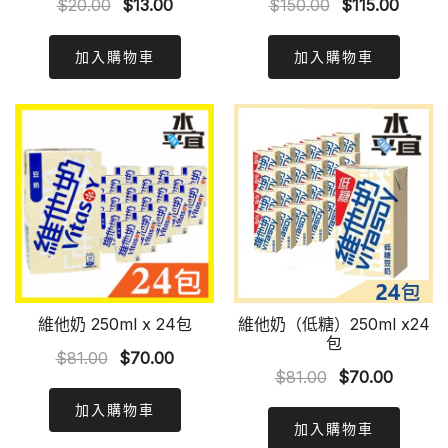
Original
Current
Original
Curre
$
20.00
$
13.00
$
150.00
$
115.00
price
price
price
price
was:
is:
was:
is:
加入購物車
加入購物車
$20.00.
$13.00.
$150.00.
$115.0
維他奶 250ml x 24包
維他奶（低糖）250ml x24
包
Original
Current
$
81.00
$
70.00
Original
Curren
$
81.00
$
70.00
price
price
price
price
was:
is:
加入購物車
was:
is:
加入購物車
$81.00.
$70.00.