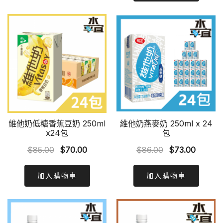
$81.00.
$70.00
維他奶低糖香蕉豆奶 250ml
維他奶燕麥奶 250ml x 24
x24包
包
Original
Current
Original
Curren
$
85.00
$
70.00
$
86.00
$
73.00
price
price
price
price
was:
is:
was:
is:
加入購物車
加入購物車
$85.00.
$70.00.
$86.00.
$73.00