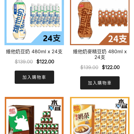
維他奶豆奶 480ml x 24支
維他奶麥精豆奶 480ml x
24支
Original
Current
$
139.00
$
122.00
Original
Curre
$
139.00
$
122.00
price
price
price
price
was:
is:
加入購物車
was:
is:
加入購物車
$139.00.
$122.00.
$139.00.
$122.0