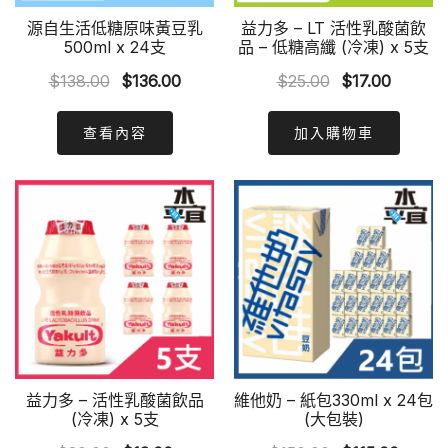
源自生活低糖原味黃豆乳
益力多 – LT 活性乳酸菌飲
500ml x 24支
品 – 低糖高纖 (冷凍) x 5支
Original
Current
Original
Curren
$
138.00
$
136.00
$
25.00
$
17.00
price
price
price
price
was:
is:
was:
is:
查看內容
加入購物車
$138.00.
$136.00.
$25.00.
$17.00.
益力多 – 活性乳酸菌飲品
維他奶 – 紙包330ml x 24包
(冷凍) x 5支
(大包裝)