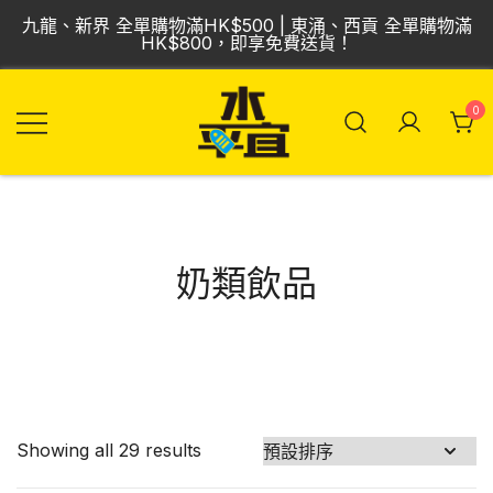
Skip
九龍、新界 全單購物滿HK$500 | 東涌、西貢 全單購物滿
to
HK$800，即享免費送貨！
content
0
飲品批發倉 | 專營
Vmart 水平宜
汽水、啤酒、紅
酒、食品
奶類飲品
Showing all 29 results