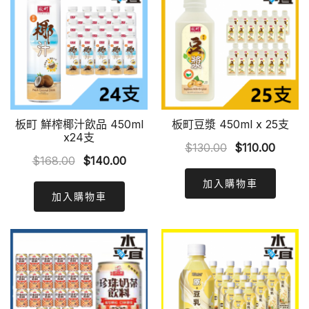
板町 鮮榨椰汁飲品 450ml
板町豆漿 450ml x 25支
x24支
Original
Curre
$
130.00
$
110.00
Original
Current
$
168.00
$
140.00
price
price
price
price
was:
is:
加入購物車
was:
is:
加入購物車
$130.00.
$110.0
$168.00.
$140.00.