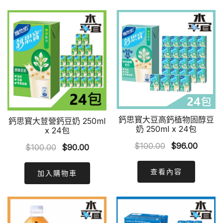
鈣思寳大豆高鈣植物固醇豆
鈣思寳大荳營鈣豆奶 250ml
奶 250ml x 24包
x 24包
Original
Curren
$
100.00
$
96.00
Original
Current
$
100.00
$
90.00
price
price
price
price
was:
is:
was:
is:
查看內容
加入購物車
$100.00.
$96.00
$100.00.
$90.00.