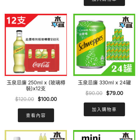
$100.00.
$85.00
玉泉忌廉 250ml x (玻璃樽
玉泉忌廉 330ml x 24罐
裝)x12支
Original
Curren
$
90.00
$
79.00
Original
Current
$
120.00
$
100.00
price
price
price
price
was:
is:
加入購物車
was:
is:
查看內容
$90.00.
$79.00
$120.00.
$100.00.