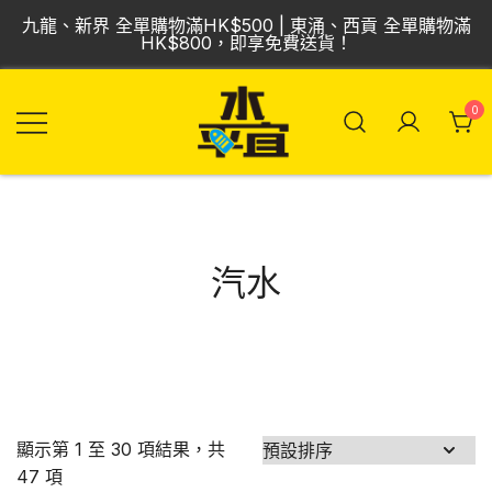
Skip
九龍、新界 全單購物滿HK$500 | 東涌、西貢 全單購物滿
to
HK$800，即享免費送貨！
content
0
飲品批發倉 | 專營
Vmart 水平宜
汽水、啤酒、紅
酒、食品
汽水
顯示第 1 至 30 項結果，共
47 項