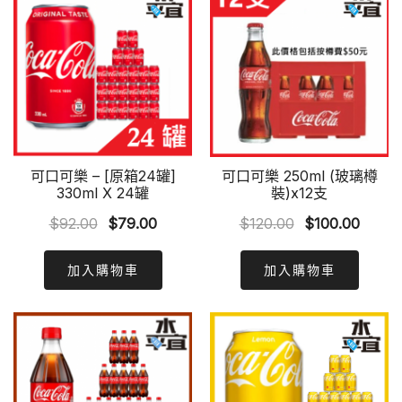
可口可樂 – [原箱24罐]
可口可樂 250ml (玻璃樽
330ml X 24罐
裝)x12支
Original
Current
Original
Curre
$
92.00
$
79.00
$
120.00
$
100.00
price
price
price
price
was:
is:
was:
is:
加入購物車
加入購物車
$92.00.
$79.00.
$120.00.
$100.