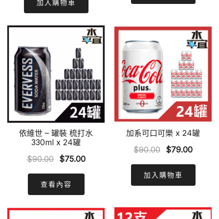
was:
is:
加入購物車
$90.00.
$79.00
$80.00.
$76.00.
依維世 – 罐裝 梳打水
加系可口可樂 x 24罐
330ml x 24罐
Original
Curren
$
90.00
$
79.00
Original
Current
$
90.00
$
75.00
price
price
price
price
was:
is:
加入購物車
was:
is:
查看內容
$90.00.
$79.00
$90.00.
$75.00.