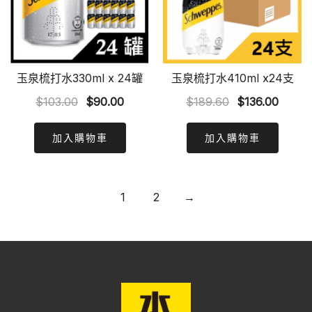
玉泉梳打水330ml x 24罐
玉泉梳打水410ml x24支
Original
Current
Original
Curre
$
103.00
$
90.00
$
189.60
$
136.00
price
price
price
price
was:
is:
was:
is:
加入購物車
加入購物車
$103.00.
$90.00.
$189.60.
$136.0
1
2
→