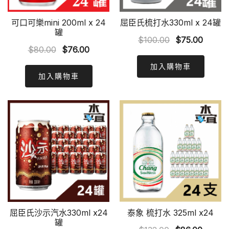
可口可樂mini 200ml x 24
屈臣氏梳打水330ml x 24罐
罐
Original
Curren
$
100.00
$
75.00
Original
Current
$
80.00
$
76.00
price
price
price
price
was:
is:
加入購物車
was:
is:
加入購物車
$100.00.
$75.00
$80.00.
$76.00.
屈臣氏沙示汽水330ml x24
泰象 梳打水 325ml x24
罐