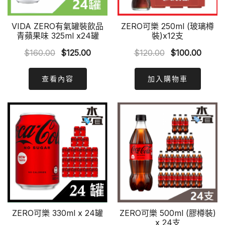
VIDA ZERO有氣罐裝飲品
ZERO可樂 250ml (玻璃樽
青蘋果味 325ml x24罐
裝)x12支
Original
Current
Original
Curre
$
160.00
$
125.00
$
120.00
$
100.00
price
price
price
price
was:
is:
was:
is:
查看內容
加入購物車
$160.00.
$125.00.
$120.00.
$100.
ZERO可樂 330ml x 24罐
ZERO可樂 500ml (膠樽裝)
x 24支