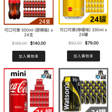
可口可樂(檸檬味) 330ml x
可口可樂 500ml (膠樽裝) x
24罐
24支
Original
Curren
Original
Current
$
90.00
$
79.00
$
188.00
$
140.00
price
price
price
price
was:
is:
was:
is:
加入購物車
加入購物車
$90.00.
$79.00
$188.00.
$140.00.