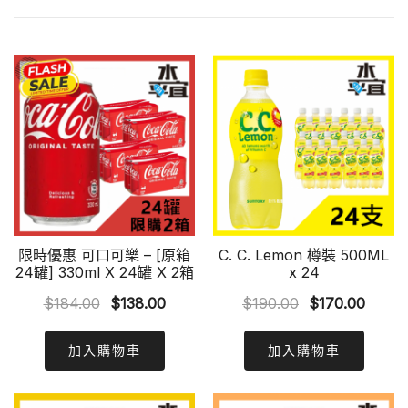
限時優惠 可口可樂 – [原箱
C. C. Lemon 樽裝 500ML
24罐] 330ml X 24罐 X 2箱
x 24
Original
Current
Original
Curre
$
184.00
$
138.00
$
190.00
$
170.00
price
price
price
price
was:
is:
was:
is:
加入購物車
加入購物車
$184.00.
$138.00.
$190.00.
$170.