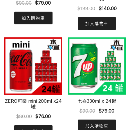
Original
Current
$
90.00
$
79.00
Original
Curre
$
188.00
$
140.00
price
price
price
price
was:
is:
加入購物車
was:
is:
加入購物車
$90.00.
$79.00.
$188.00.
$140.
ZERO可樂 mini 200ml x24
七喜330ml x 24罐
罐
Original
Curren
$
90.00
$
79.00
Original
Current
$
80.00
$
76.00
price
price
price
price
was:
is:
加入購物車