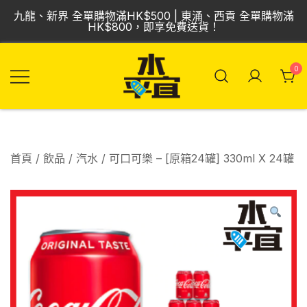
Skip
九龍、新界 全單購物滿HK$500 | 東涌、西貢 全單購物滿
to
HK$800，即享免費送貨！
content
0
飲品批發倉 | 專營
Vmart 水平宜
汽水、啤酒、紅
酒、食品
首頁
/
飲品
/
汽水
/ 可口可樂 – [原箱24罐] 330ml X 24罐