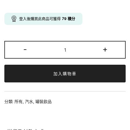
was:
is:
$92.00.
$79.00.
登入後購買此商品可獲得
79
積分
可
-
+
口
可
樂
-
加入購物車
[原
箱
24
分類:
所有
,
汽水
,
罐裝飲品
罐]
330ml
X
24