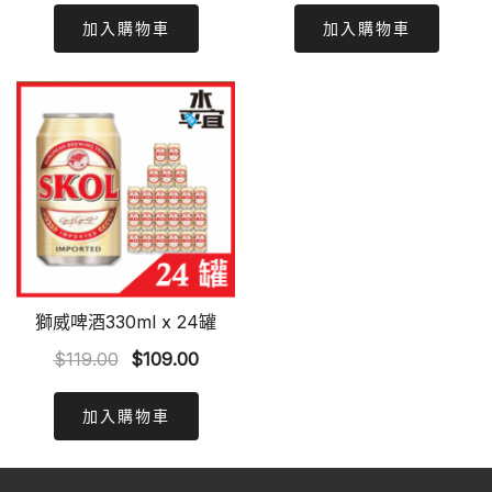
was:
is:
was:
is:
加入購物車
加入購物車
$150.00.
$111.00.
$150.00.
$111.0
獅威啤酒330ml x 24罐
Original
Current
$
119.00
$
109.00
price
price
was:
is:
加入購物車
$119.00.
$109.00.