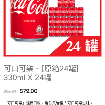
可口可樂 – [原箱24罐]
330ml X 24罐
Original
Current
$
79.00
$
92.00
price
price
「可口可樂」經典口味，岩你又岩佢！可口可樂滋味。