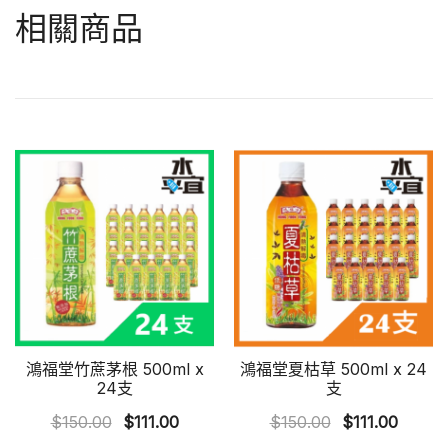
相關商品
鴻福堂竹蔗茅根 500ml x
鴻福堂夏枯草 500ml x 24
24支
支
Original
Current
Original
Curren
$
150.00
$
111.00
$
150.00
$
111.00
price
price
price
price