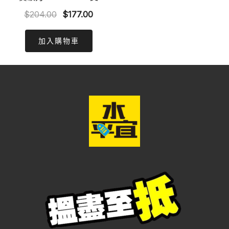
Original
Current
$
204.00
$
177.00
price
price
was:
is:
加入購物車
$204.00.
$177.00.