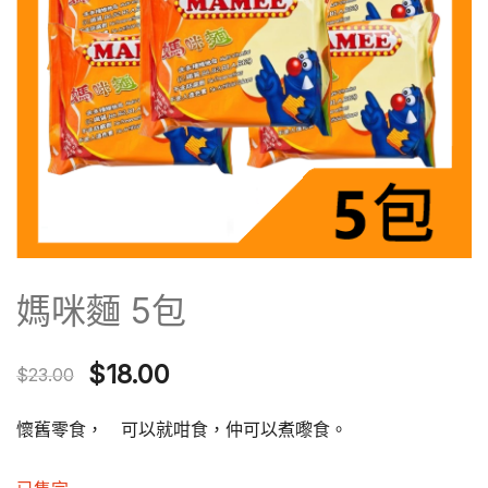
媽咪麵 5包
Original
Current
$
18.00
$
23.00
price
price
懷舊零食， 可以就咁食，仲可以煮嚟食。
was:
is: