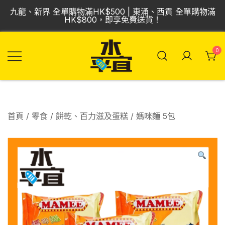
Skip
九龍、新界 全單購物滿HK$500 | 東涌、西貢 全單購物滿
to
HK$800，即享免費送貨！
content
0
飲品批發倉 | 專營
Vmart 水平宜
汽水、啤酒、紅
酒、食品
首頁
/
零食
/
餅乾、百力滋及蛋糕
/ 媽咪麵 5包