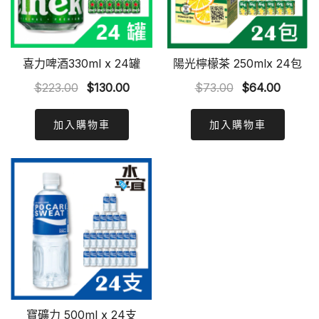
喜力啤酒330ml x 24罐
陽光檸檬茶 250mlx 24包
Original
Current
Original
Curren
$
223.00
$
130.00
$
73.00
$
64.00
price
price
price
price
was:
is:
was:
is:
加入購物車
加入購物車
$223.00.
$130.00.
$73.00.
$64.00
寶礦力 500ml x 24支