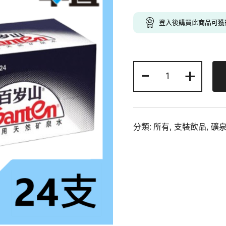
price
pr
was:
is:
登入後購買此商品可
$68.00.
$4
-
景
+
田
百
歲
山
分類:
所有
,
支裝飲品
,
礦
天
然
礦
泉
水
348ml
x