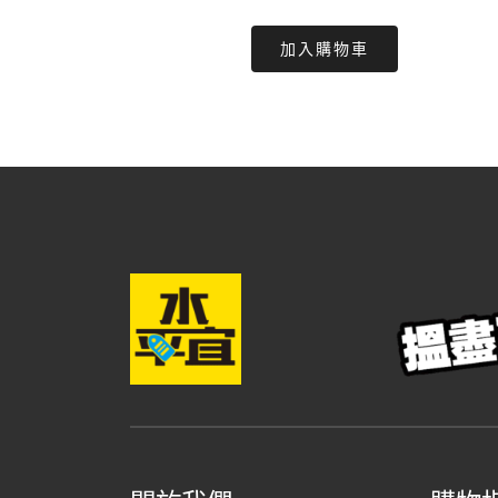
price
price
加入購物車
was:
is:
$180.00.
$129.00.