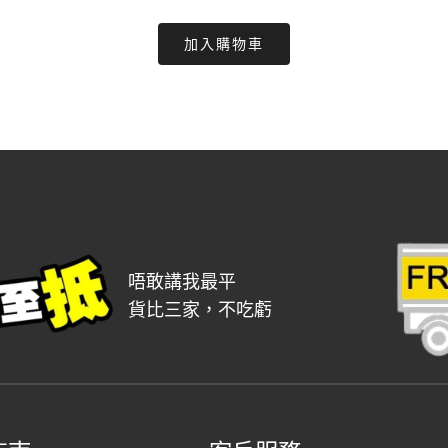
price
price
加入購物車
was:
is:
$174.00.
$149.00.
唔敢講我最平
貨比三家，不吃虧