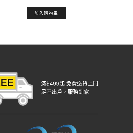
price
price
加入購物車
was:
is:
$120.00.
$106.00.
滿$499起 免費送貨上門
足不出戶，服務到家