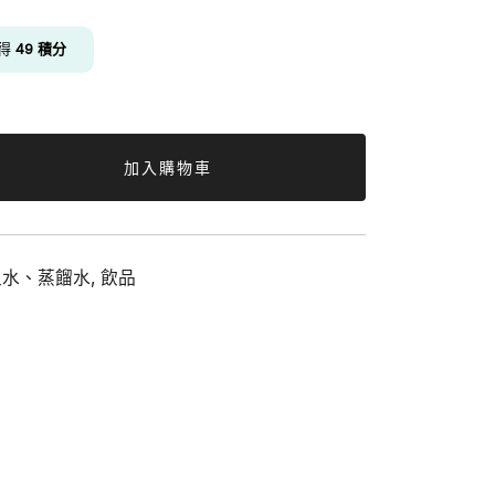
ice
獲得
49
積分
9.00.
加入購物車
泉水、蒸餾水
,
飲品