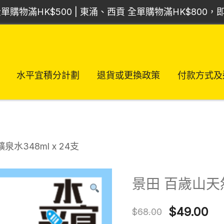
單購物滿HK$500 | 東涌、西貢 全單購物滿HK$800
水平宜積分計劃
退貨或更換政策
付款方式及
泉水348ml x 24支
景田 百歲山天然
Original
Cu
$
49.00
$
68.00