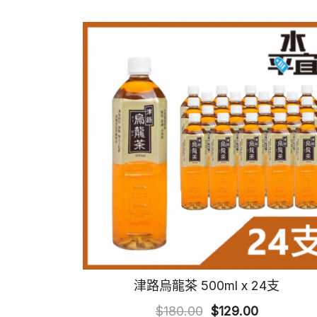
津路烏龍茶 500ml x 24支
Original
Current
$
180.00
$
129.00