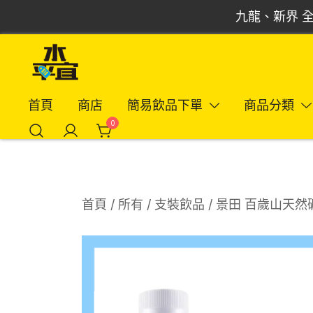
Skip
九龍、新界 全
to
content
飲品批發倉 | 專營汽水、啤酒、紅酒、食品
Vmart 水平宜
首頁
商店
簡易飲品下單
商品分類
0
首頁
/
所有
/
支裝飲品
/ 景田 百歲山天然礦