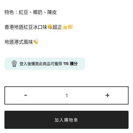
was:
is:
特色：紅豆、椰奶、陳皮
$139.00.
$115.00.
香港地道紅豆冰口味
超正
地道港式風味
登入後購買此商品可獲得
115
積分
台
-
+
灣
板
町
椰
加入購物車
汁