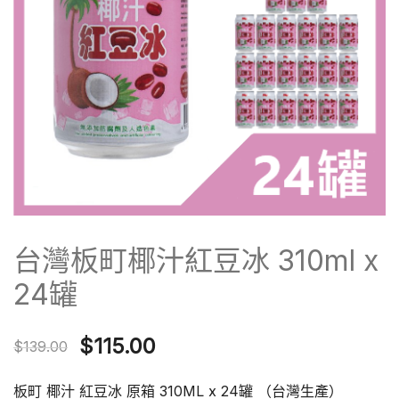
台灣板町椰汁紅豆冰 310ml x
24罐
Original
Current
$
115.00
$
139.00
price
price
板町 椰汁 紅豆冰 原箱 310ML x 24罐 （台灣生產）