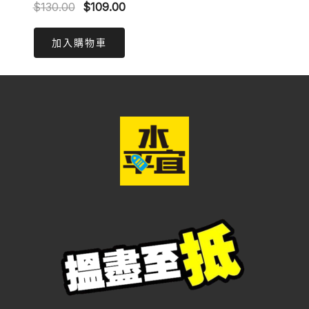
Original
Current
$
130.00
$
109.00
price
price
was:
is:
加入購物車
$130.00.
$109.00.