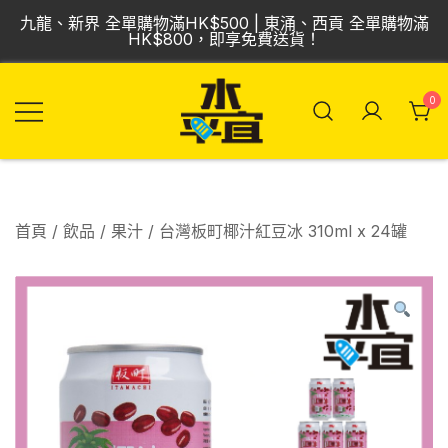
Skip
九龍、新界 全單購物滿HK$500 | 東涌、西貢 全單購物滿
to
HK$800，即享免費送貨！
content
0
飲品批發倉 | 專營
Vmart 水平宜
汽水、啤酒、紅
酒、食品
首頁
/
飲品
/
果汁
/ 台灣板町椰汁紅豆冰 310ml x 24罐