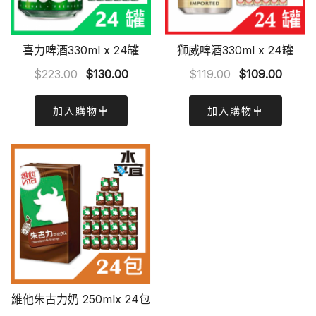
喜力啤酒330ml x 24罐
獅威啤酒330ml x 24罐
Original
Current
Original
Curre
$
223.00
$
130.00
$
119.00
$
109.00
price
price
price
price
was:
is:
was:
is:
加入購物車
加入購物車
$223.00.
$130.00.
$119.00.
$109.0
維他朱古力奶 250mlx 24包