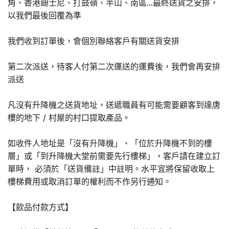
角、香港廸士尼、打鼓嶺、半山、南區...最終送貨之安排，
以我們最後回覆為準
我們收到訂單後，會個別聯絡客戶有關送貨安排
第二次派送，待客人付第二次運送的運費後，我們會再安排
派送
凡沒有升降機之送貨地址，送遞職員有可能需要顧客到達唐
樓的地下 / 村屋的村口提取產品。
如收件人地址是「沒有升降機」、「位於升降機不到的樓
層」或「到升降機大堂前需要先行樓梯」，客戶請在建立訂
單時， 必須於「送貨備註」中註明。水平宜將保留收取上
樓梯費用或取消訂單的權利而不作另行通知。
【飲品付款方式】