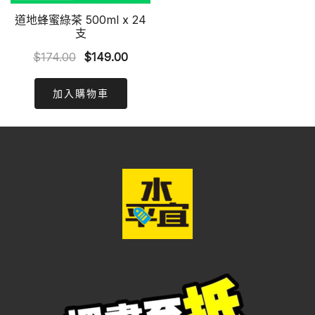
道地蜂蜜綠茶 500ml x 24
支
Original
Current
$
174.00
$
149.00
price
price
was:
is:
加入購物車
$174.00.
$149.00.