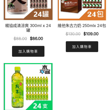
楊協成清涼爽 300ml x 24
維他朱古力奶 250mlx 24包
罐
Original
Curre
$
130.00
$
109.00
Original
Current
$
88.00
$
86.00
price
price
price
price
was:
is:
加入購物車
was:
is:
加入購物車
$130.00.
$109.
$88.00.
$86.00.