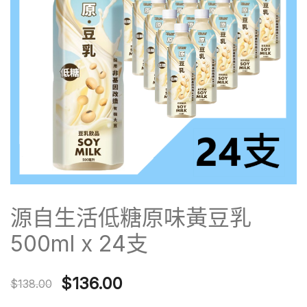
源自生活低糖原味黃豆乳
500ml x 24支
Original
Current
$
136.00
$
138.00