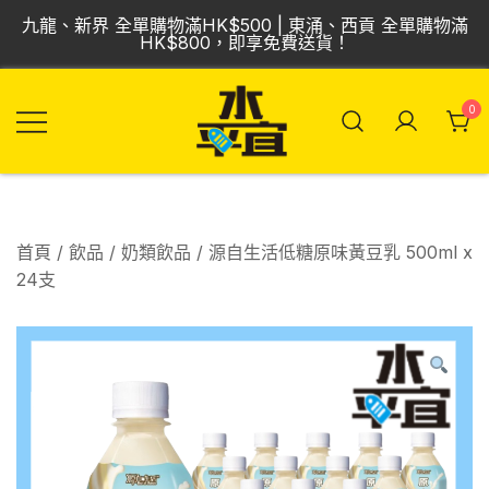
Skip
九龍、新界 全單購物滿HK$500 | 東涌、西貢 全單購物滿
to
HK$800，即享免費送貨！
content
0
飲品批發倉 | 專營
Vmart 水平宜
汽水、啤酒、紅
酒、食品
首頁
/
飲品
/
奶類飲品
/ 源自生活低糖原味黃豆乳 500ml x
24支