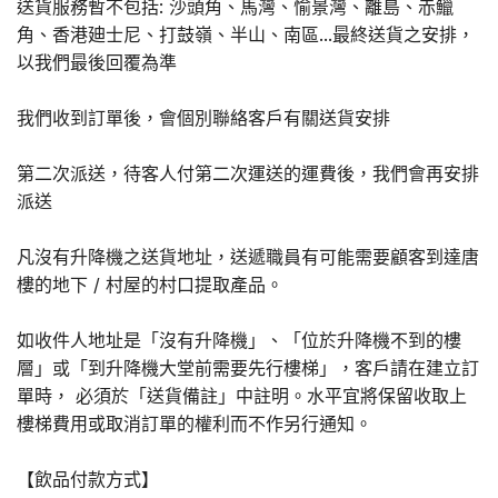
送貨服務暫不包括: 沙頭角、馬灣、愉景灣、離島、赤鱲
角、香港廸士尼、打鼓嶺、半山、南區...最終送貨之安排，
以我們最後回覆為準
我們收到訂單後，會個別聯絡客戶有關送貨安排
第二次派送，待客人付第二次運送的運費後，我們會再安排
派送
凡沒有升降機之送貨地址，送遞職員有可能需要顧客到達唐
樓的地下 / 村屋的村口提取產品。
如收件人地址是「沒有升降機」、「位於升降機不到的樓
層」或「到升降機大堂前需要先行樓梯」，客戶請在建立訂
單時， 必須於「送貨備註」中註明。水平宜將保留收取上
樓梯費用或取消訂單的權利而不作另行通知。
【飲品付款方式】