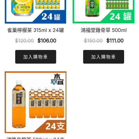
雀巢檸檬茶 315ml x 24罐
鴻福堂雞骨草 500ml
Original
Current
Original
Curren
$
120.00
$
106.00
$
150.00
$
111.00
price
price
price
price
was:
is:
was:
is:
加入購物車
加入購物車
$120.00.
$106.00.
$150.00.
$111.0