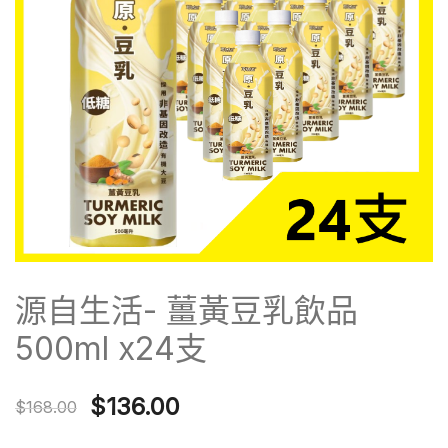
源自生活- 薑黃豆乳飲品
500ml x24支
Original
Current
$
136.00
$
168.00
price
price