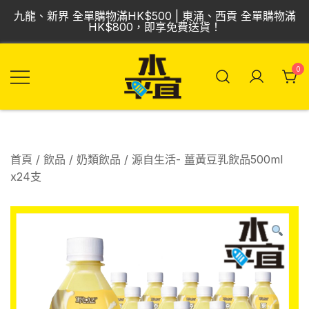
Skip
九龍、新界 全單購物滿HK$500 | 東涌、西貢 全單購物滿
to
HK$800，即享免費送貨！
content
0
飲品批發倉 | 專營
Vmart 水平宜
汽水、啤酒、紅
酒、食品
首頁
/
飲品
/
奶類飲品
/ 源自生活- 薑黃豆乳飲品500ml
x24支