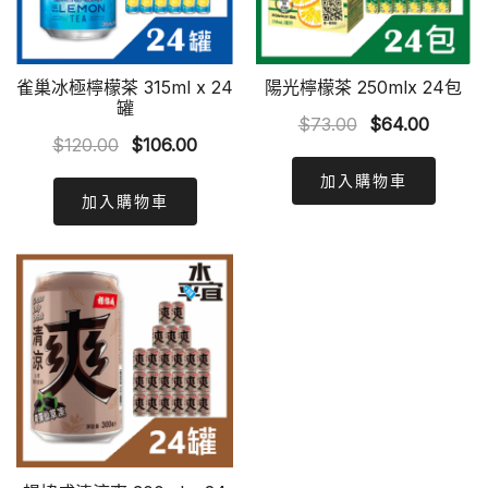
雀巢冰極檸檬茶 315ml x 24
陽光檸檬茶 250mlx 24包
罐
Original
Curren
$
73.00
$
64.00
Original
Current
$
120.00
$
106.00
price
price
price
price
was:
is:
加入購物車
was:
is:
加入購物車
$73.00.
$64.00
$120.00.
$106.00.