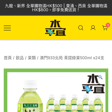
Skip
九龍、新界 全單購物滿HK$500 | 東涌、西貢 全單購物滿
to
HK$800，即享免費送貨！
content
0
飲品批發倉 | 專營
Vmart 水平宜
汽水、啤酒、紅
酒、食品
首頁
/
飲品
/
茶類
/ 澳門933北苑 青提綠茶500ml x24支