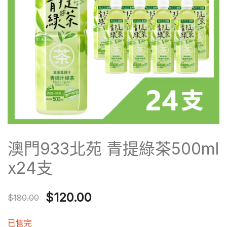
澳門933北苑 青提綠茶500ml
x24支
Original
Current
$
120.00
$
180.00
price
price
已售完