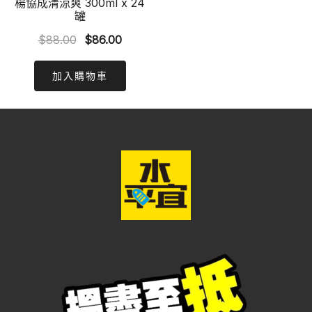
楊協成清涼爽 300ml x 24
罐
Original
Current
$
88.00
$
86.00
price
price
was:
is:
加入購物車
$88.00.
$86.00.