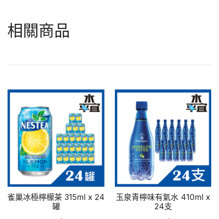
相關商品
雀巢冰極檸檬茶 315ml x 24
玉泉青檸味有氣水 410ml x
罐
24支