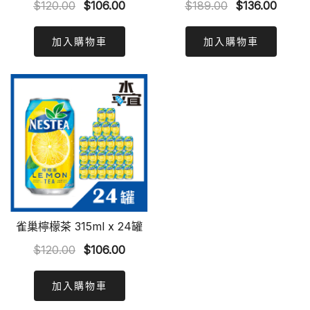
Original
Current
Original
Curre
$
120.00
$
106.00
$
189.00
$
136.00
price
price
price
price
was:
is:
was:
is:
加入購物車
加入購物車
$120.00.
$106.00.
$189.00.
$136.0
雀巢檸檬茶 315ml x 24罐
Original
Current
$
120.00
$
106.00
price
price
was:
is:
加入購物車
$120.00.
$106.00.