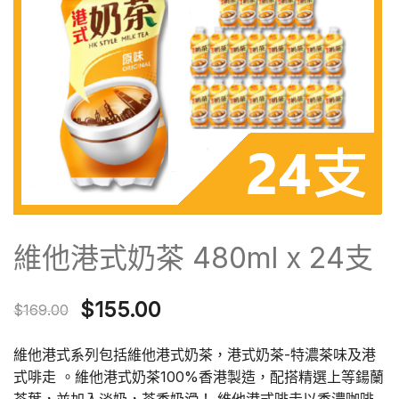
維他港式奶茶 480ml x 24支
Original
Current
$
155.00
$
169.00
price
price
維他港式系列包括維他港式奶茶，港式奶茶-特濃茶味及港
was:
is:
式啡走 。維他港式奶茶100%香港製造，配搭精選上等鍚蘭
茶葉，並加入淡奶，茶香奶滑！ 維他港式啡走以香濃咖啡