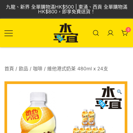
Skip
九龍、新界 全單購物滿HK$500 | 東涌、西貢 全單購物滿
to
HK$800，即享免費送貨！
content
0
飲品批發倉 | 專營
Vmart 水平宜
汽水、啤酒、紅
酒、食品
首頁
/
飲品
/
咖啡
/ 維他港式奶茶 480ml x 24支