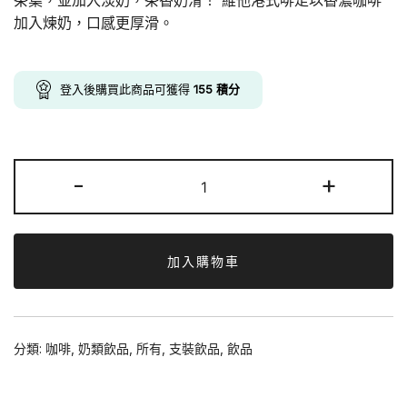
$169.00.
$155.00.
加入煉奶，口感更厚滑。
登入後購買此商品可獲得
155
積分
維
-
+
他
港
式
奶
加入購物車
茶
480ml
x
分類:
咖啡
,
奶類飲品
,
所有
,
支裝飲品
,
飲品
24
支
數