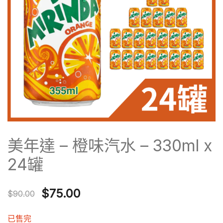
美年達 – 橙味汽水 – 330ml x
24罐
Original
Current
$
75.00
$
90.00
price
price
已售完