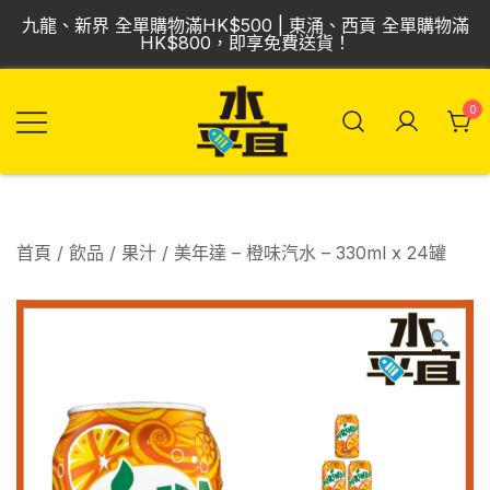
Skip
九龍、新界 全單購物滿HK$500 | 東涌、西貢 全單購物滿
to
HK$800，即享免費送貨！
content
0
飲品批發倉 | 專營
Vmart 水平宜
汽水、啤酒、紅
酒、食品
首頁
/
飲品
/
果汁
/ 美年達 – 橙味汽水 – 330ml x 24罐