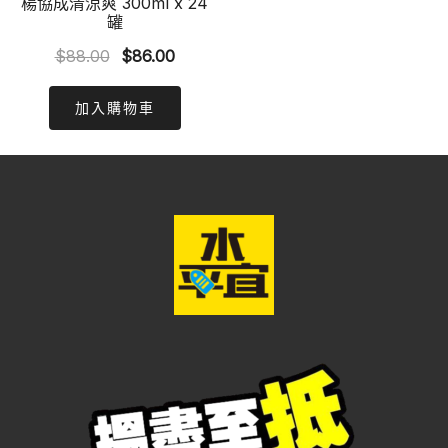
楊協成清涼爽 300ml x 24
罐
Original
Current
$
88.00
$
86.00
price
price
was:
is:
加入購物車
$88.00.
$86.00.