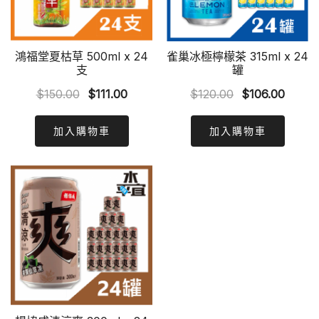
鴻福堂夏枯草 500ml x 24
雀巢冰極檸檬茶 315ml x 24
支
罐
Original
Current
Original
Curre
$
150.00
$
111.00
$
120.00
$
106.00
price
price
price
price
was:
is:
was:
is:
加入購物車
加入購物車
$150.00.
$111.00.
$120.00.
$106.0