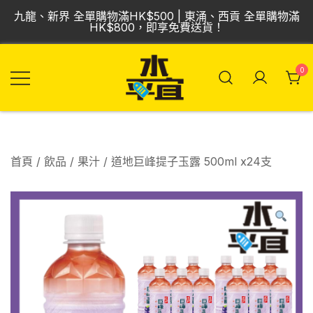
Skip
九龍、新界 全單購物滿HK$500 | 東涌、西貢 全單購物滿
to
HK$800，即享免費送貨！
content
0
飲品批發倉 | 專營
Vmart 水平宜
汽水、啤酒、紅
酒、食品
首頁
/
飲品
/
果汁
/ 道地巨峰提子玉露 500ml x24支