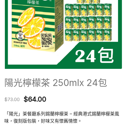
陽光檸檬茶 250mlx 24包
Original
Current
$
64.00
$
73.00
price
price
「陽光」茶餐廳系列錫蘭檸檬茶 – 經典港式錫蘭檸檬茶風
was:
is:
味，復刻版包裝，好味又有懷舊情懷。