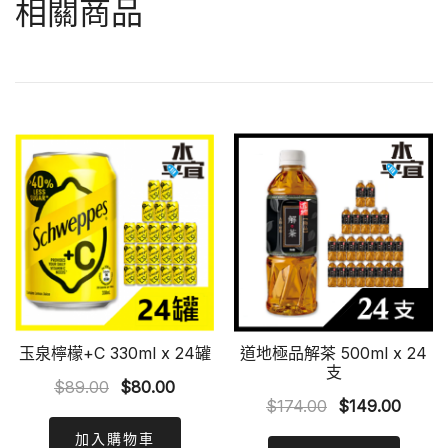
相關商品
玉泉檸檬+C 330ml x 24罐
道地極品解茶 500ml x 24
支
Original
Current
$
89.00
$
80.00
Original
Curre
$
174.00
$
149.00
price
price
price
price
was:
is:
加入購物車