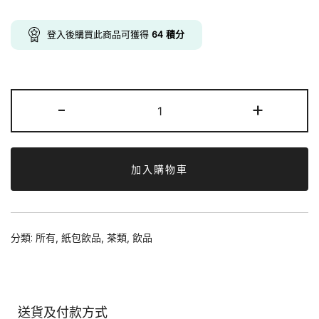
$73.00.
$64.00.
登入後購買此商品可獲得
64
積分
陽
-
+
光
檸
檬
茶
加入購物車
250mlx
24
包
分類:
所有
,
紙包飲品
,
茶類
,
飲品
數
量
送貨及付款方式