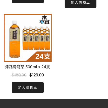
was:
is:
加入購物車
$89.00.
$80.00.
$174.00.
$149.
津路烏龍茶 500ml x 24支
Original
Current
$
180.00
$
129.00
price
price
was:
is:
加入購物車
$180.00.
$129.00.