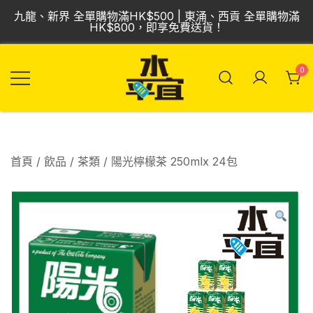
Skip
九龍、新界 全單購物滿HK$500 | 東涌、西貢 全單購物滿
to
HK$800，即享免費送貨！
content
0
飲品批發倉 | 專營
Vmart 水平宜
汽水、啤酒、紅
酒、食品
首頁
/
飲品
/
茶類
/ 陽光檸檬茶 250mlx 24包