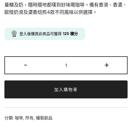
was:
is:
量糖及奶，隨時隨地都嘆到好味嘅咖啡。備有香滑、香濃、
歐陸奶滑及濃香焙煎4款不同風味以供選擇。
$148.00.
$125.00.
登入後購買此商品可獲得
125
積分
雀
-
+
巢
咖
啡
濃
加入購物車
香
焙
煎
分類:
咖啡
,
所有
,
罐裝飲品
250ml
x