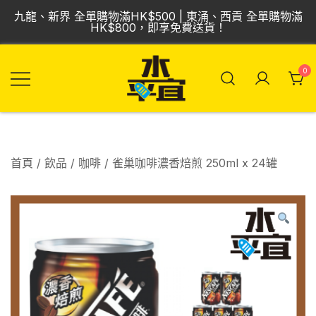
Skip
九龍、新界 全單購物滿HK$500 | 東涌、西貢 全單購物滿
to
HK$800，即享免費送貨！
content
0
飲品批發倉 | 專營
Vmart 水平宜
汽水、啤酒、紅
酒、食品
首頁
/
飲品
/
咖啡
/ 雀巢咖啡濃香焙煎 250ml x 24罐