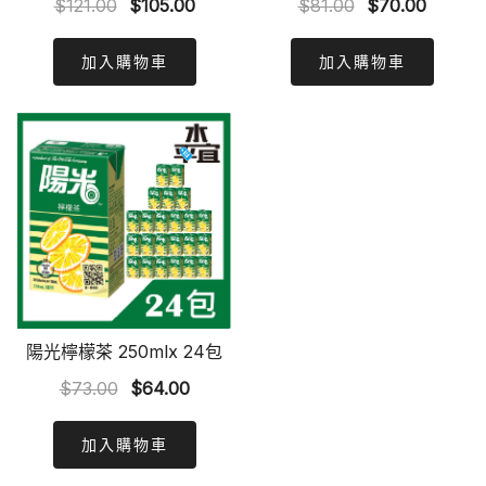
Original
Current
Original
Curren
$
121.00
$
105.00
$
81.00
$
70.00
price
price
price
price
was:
is:
was:
is:
加入購物車
加入購物車
$121.00.
$105.00.
$81.00.
$70.00
陽光檸檬茶 250mlx 24包
Original
Current
$
73.00
$
64.00
price
price
was:
is:
加入購物車
$73.00.
$64.00.