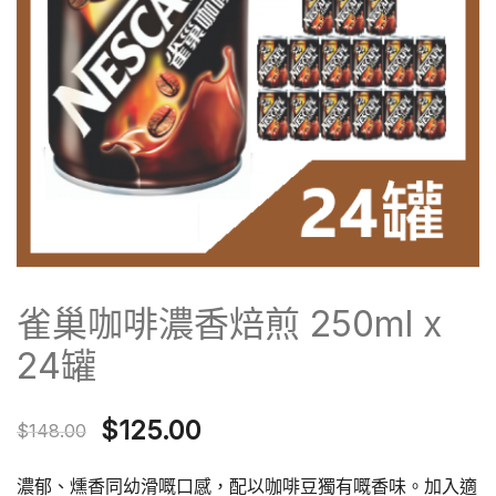
雀巢咖啡濃香焙煎 250ml x
24罐
Original
Current
$
125.00
$
148.00
price
price
濃郁、燻香同幼滑嘅口感，配以咖啡豆獨有嘅香味。加入適