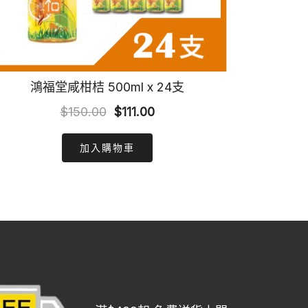
鴻福堂咸柑桔 500ml x 24支
Original
Current
$
150.00
$
111.00
price
price
加入購物車
was:
is:
$150.00.
$111.00.