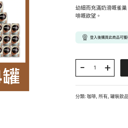
price
p
幼細而充滿奶滑嘅雀巢
was:
i
啡嘅欲望。
$148.00.
$
登入後購買此商品可
-
雀
+
巢
歐
陸
咖
分類:
咖啡
,
所有
,
罐裝飲
啡
250ml
x
24