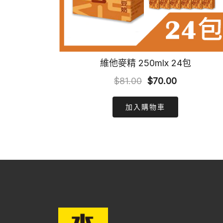
維他麥精 250mlx 24包
Original
Current
$
81.00
$
70.00
price
price
加入購物車
was:
is:
$81.00.
$70.00.