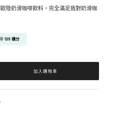
rice
 歐陸奶滑咖啡飲料，完全滿足我對奶滑咖
s:
125.00.
獲得
125
積分
加入購物車
品