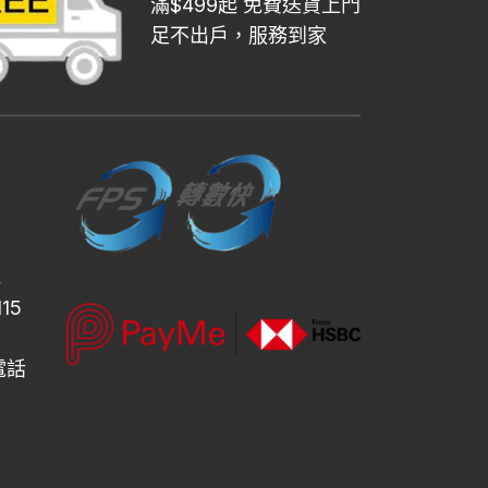
滿$499起 免費送貨上門
足不出戶，服務到家
地
15
設電話