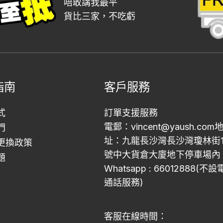
唔敢講我最平
貨比三家，不吃虧
指南
客戶服務
式
訂單支援服務
電郵：vincent@yaush.com
門
址：九龍長沙灣長沙灣瓊林街1
更換政策
號中大貨倉大廈地下停車場內
題
Whatsapp : 66012888(不
通話服務)
客服在線時間：