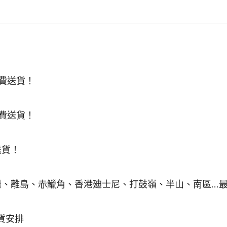
罐
數
量
免費送貨！
免費送貨！
送貨！
灣、離島、赤鱲角、香港廸士尼、打鼓嶺、半山、南區..
貨安排