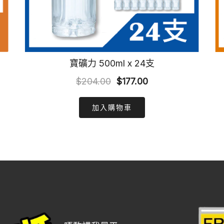
寶礦力 500ml x 24支
Original
Current
$
204.00
$
177.00
price
price
加入購物車
was:
is:
$204.00.
$177.00.