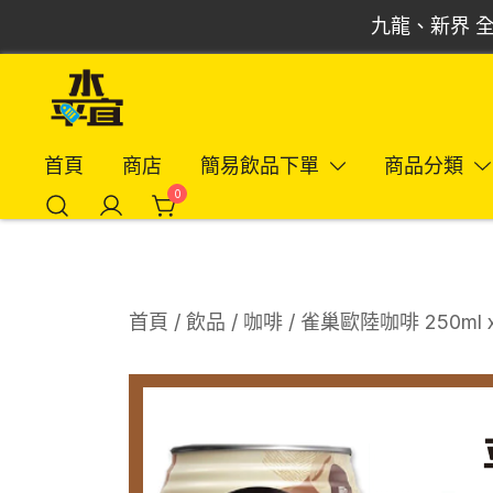
Skip
九龍、新界 全
to
content
飲品批發倉 | 專營汽水、啤酒、紅酒、食品
Vmart 水平宜
首頁
商店
簡易飲品下單
商品分類
0
首頁
/
飲品
/
咖啡
/ 雀巢歐陸咖啡 250ml 