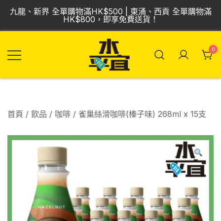
Skip
九龍、新界 全單購物滿HK$500 | 東涌、西貢 全單購物滿
to
HK$800，即享免費送貨！
content
0
飲品批發倉 | 專營
Vmart 水平宜
汽水、啤酒、紅
酒、食品
首頁
/
飲品
/
咖啡
/ 雀巢絲滑咖啡(榛子味) 268ml x 15支