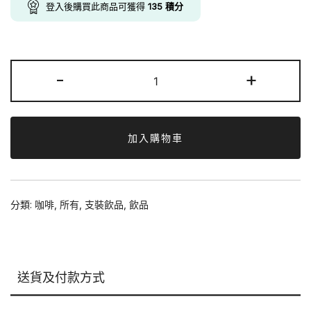
was:
is:
登入後購買此商品可獲得
135
積分
$142.00.
$135.00.
雀
-
+
巢
絲
滑
咖
加入購物車
啡
(榛
子
分類:
咖啡
,
所有
,
支裝飲品
,
飲品
味)
268ml
x
15
送貨及付款方式
支
數