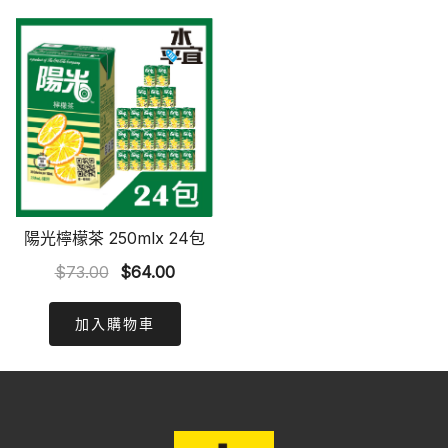
陽光檸檬茶 250mlx 24包
Original
Current
$
73.00
$
64.00
price
price
was:
is:
加入購物車
$73.00.
$64.00.