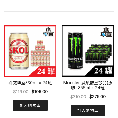
獅威啤酒330ml x 24罐
Monster 魔爪能量飲品(原
味) 355ml x 24罐
Original
Current
$
119.00
$
109.00
Original
Curre
$
310.00
$
275.00
price
price
price
price
was:
is:
加入購物車
was:
is:
加入購物車
$119.00.
$109.00.
$310.00.
$275.