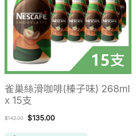
雀巢絲滑咖啡(榛子味) 268ml
x 15支
Original
Current
$
135.00
$
142.00
price
price