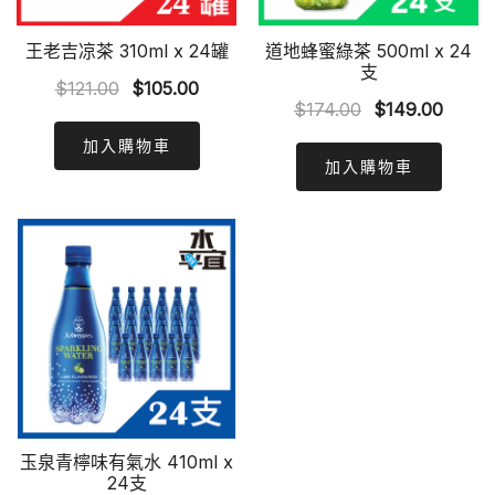
王老吉凉茶 310ml x 24罐
道地蜂蜜綠茶 500ml x 24
支
Original
Current
$
121.00
$
105.00
Original
Curre
$
174.00
$
149.00
price
price
price
price
was:
is:
加入購物車
was:
is:
加入購物車
$121.00.
$105.00.
$174.00.
$149.
玉泉青檸味有氣水 410ml x
24支