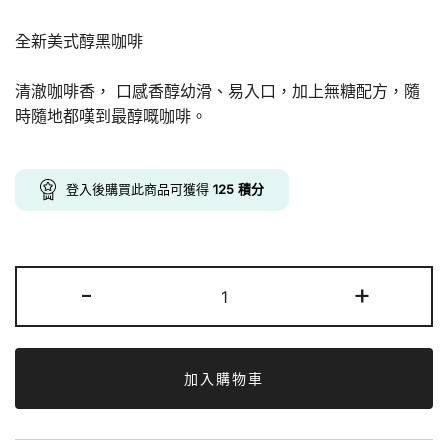
was:
is:
全新美式醇黑咖啡
$148.00.
$125.00.
清澈咖啡香， 口感香醇幼滑、易入口，加上無糖配方，隨
時隨地都嘆到最醇嘅咖啡。
登入後購買此商品可獲得
125
積分
雀
-
+
巢
美
式
醇
加入購物車
黑
咖