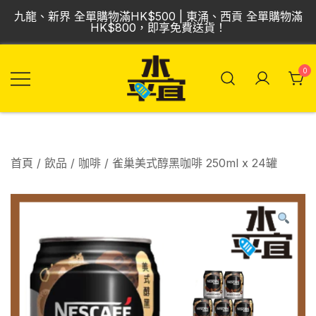
Skip
九龍、新界 全單購物滿HK$500 | 東涌、西貢 全單購物滿
to
HK$800，即享免費送貨！
content
0
飲品批發倉 | 專營
Vmart 水平宜
汽水、啤酒、紅
酒、食品
首頁
/
飲品
/
咖啡
/ 雀巢美式醇黑咖啡 250ml x 24罐