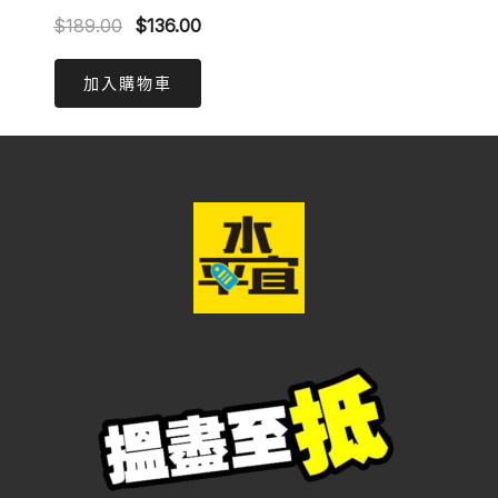
Original
Current
$
189.00
$
136.00
price
price
was:
is:
加入購物車
$189.00.
$136.00.