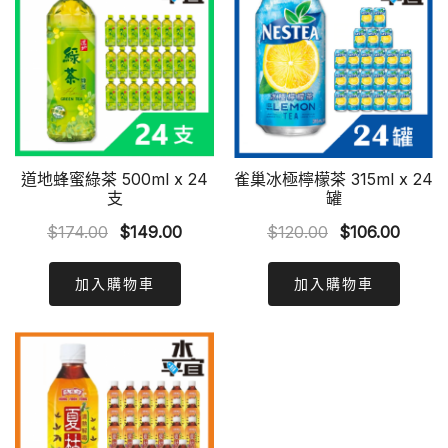
道地蜂蜜綠茶 500ml x 24
雀巢冰極檸檬茶 315ml x 24
支
罐
Original
Current
Original
Curre
$
174.00
$
149.00
$
120.00
$
106.00
price
price
price
price
was:
is:
was:
is:
加入購物車
加入購物車
$174.00.
$149.00.
$120.00.
$106.0