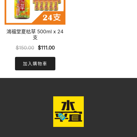
鴻福堂夏枯草 500ml x 24
支
Original
Current
$
150.00
$
111.00
price
price
was:
is:
加入購物車
$150.00.
$111.00.