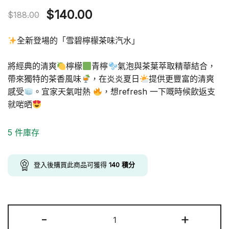
Original
Current
$
140.00
$
188.00
price
price
全新登場的「雪碧檸檬茶味汽水」
was:
is:
將經典的清爽
檸檬
青檸
氣泡與茶葉萃取精華結合，
$188.00.
$140.00.
帶來獨特的茶香風味
，在炎炎夏日
提供更豐富的清爽
感受
。宜家天氣咁熱
，想refresh 一下嘅時候飲返支
就啱晒
5 件庫存
登入後購買此商品可獲得
140
積分
雪
-
+
碧