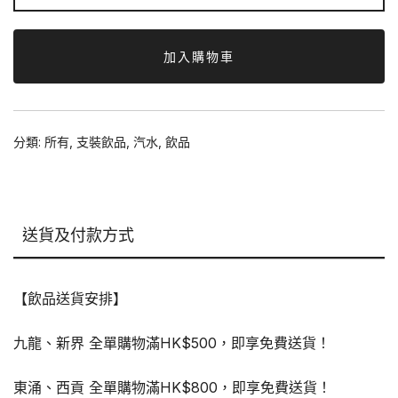
檸
檬
茶
加入購物車
味
汽
水
分類:
所有
,
支裝飲品
,
汽水
,
飲品
500ml
x24
支
數
送貨及付款方式
量
【飲品送貨安排】
九龍、新界 全單購物滿HK$500，即享免費送貨！
東涌、西貢 全單購物滿HK$800，即享免費送貨！