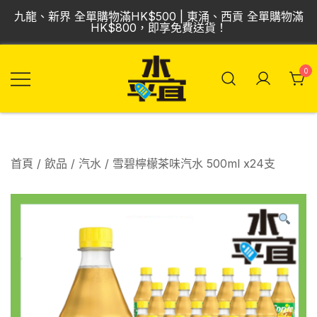
Skip
九龍、新界 全單購物滿HK$500 | 東涌、西貢 全單購物滿
to
HK$800，即享免費送貨！
content
0
飲品批發倉 | 專營
Vmart 水平宜
汽水、啤酒、紅
酒、食品
首頁
/
飲品
/
汽水
/ 雪碧檸檬茶味汽水 500ml x24支