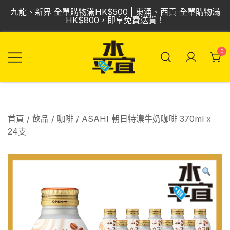
Skip
九龍、新界 全單購物滿HK$500 | 東涌、西貢 全單購物滿
to
HK$800，即享免費送貨！
content
0
飲品批發倉 | 專營
Vmart 水平宜
汽水、啤酒、紅
酒、食品
首頁
/
飲品
/
咖啡
/ ASAHI 朝日特濃牛奶咖啡 370ml x
24支