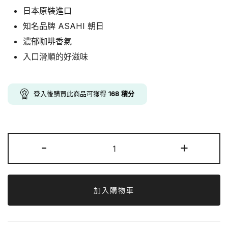
price
price
日本原裝進口
was:
is:
知名品牌 ASAHI 朝日
$270.00.
$168.00.
濃郁咖啡香氣
入口滑順的好滋味
登入後購買此商品可獲得
168
積分
ASAHI
-
+
朝
日
特
濃
加入購物車
牛
奶