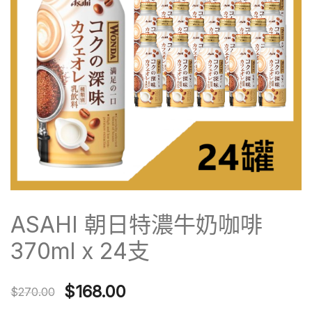
ASAHI 朝日特濃牛奶咖啡
370ml x 24支
Original
Current
$
168.00
$
270.00