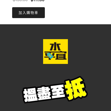
price
price
was:
is:
加入購物車
$150.00.
$111.00.