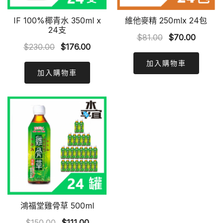
IF 100%椰青水 350ml x
維他麥精 250mlx 24包
24支
Original
Curren
$
81.00
$
70.00
Original
Current
$
230.00
$
176.00
price
price
price
price
was:
is:
加入購物車
was:
is:
加入購物車
$81.00.
$70.00
$230.00.
$176.00.
鴻福堂雞骨草 500ml
Original
Current
$
150.00
$
111.00