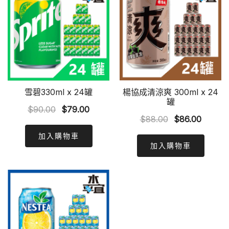
雪碧330ml x 24罐
楊協成清涼爽 300ml x 24
罐
Original
Current
$
90.00
$
79.00
Original
Curren
$
88.00
$
86.00
price
price
price
price
was:
is:
加入購物車
was:
is:
加入購物車
$90.00.
$79.00.
$88.00.
$86.00