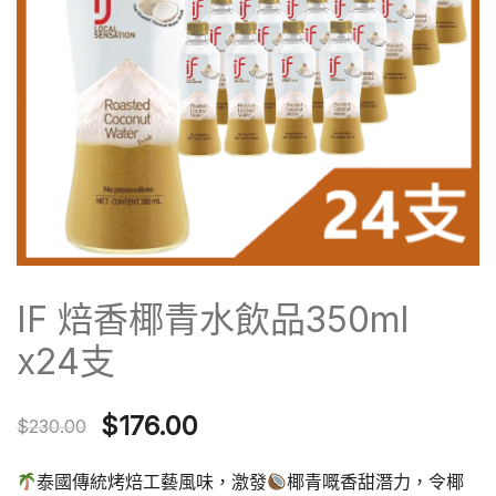
IF 焙香椰青水飲品350ml
x24支
Original
Current
$
176.00
$
230.00
price
price
泰國傳統烤焙工藝風味，激發
椰青嘅香甜潛力，令椰