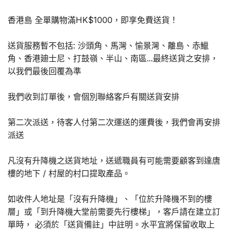
香港島 全單購物滿HK$1000，即享免費送貨！
送貨服務暫不包括: 沙頭角、馬灣、愉景灣、離島、赤鱲
角、香港廸士尼、打鼓嶺、半山、南區...最終送貨之安排，
以我們最後回覆為準
我們收到訂單後，會個別聯絡客戶有關送貨安排
第二次派送，待客人付第二次運送的運費後，我們會再安排
派送
凡沒有升降機之送貨地址，送遞職員有可能需要顧客到達唐
樓的地下 / 村屋的村口提取產品。
如收件人地址是「沒有升降機」、「位於升降機不到的樓
層」或「到升降機大堂前需要先行樓梯」，客戶請在建立訂
單時， 必須於「送貨備註」中註明。水平宜將保留收取上