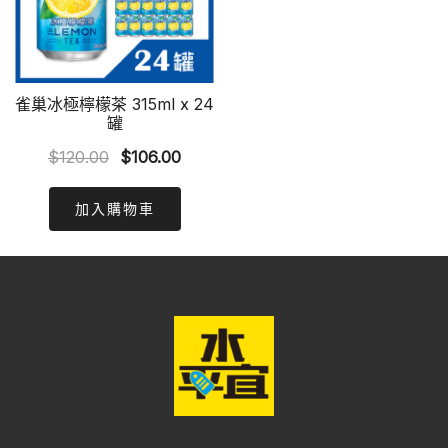
雀巢冰極檸檬茶 315ml x 24
罐
Original
Current
$
120.00
$
106.00
price
price
was:
is:
加入購物車
$120.00.
$106.00.