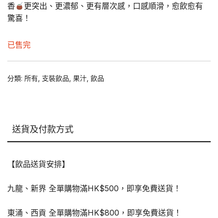
was:
is:
香
更突出、更濃郁、更有層次感，口感順滑，愈飲愈有
驚喜！
$230.00.
$176.00.
已售完
分類:
所有
,
支裝飲品
,
果汁
,
飲品
送貨及付款方式
【飲品送貨安排】
九龍、新界 全單購物滿HK$500，即享免費送貨！
東涌、西貢 全單購物滿HK$800，即享免費送貨！