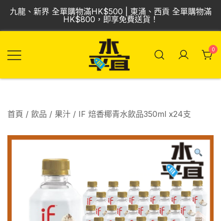
Skip
九龍、新界 全單購物滿HK$500 | 東涌、西貢 全單購物滿
to
HK$800，即享免費送貨！
content
0
飲品批發倉 | 專營
Vmart 水平宜
汽水、啤酒、紅
酒、食品
首頁
/
飲品
/
果汁
/ IF 焙香椰青水飲品350ml x24支