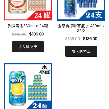
獅威啤酒330ml x 24罐
玉泉青檸味有氣水 410ml x
24支
Original
Current
$
119.00
$
109.00
Original
Curre
$
189.00
$
136.00
price
price
price
price
was:
is:
加入購物車
was:
is:
加入購物車
$119.00.
$109.00.
$189.00.
$136.0