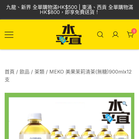
Skip
九龍、新界 全單購物滿HK$500 | 東涌、西貢 全單購物滿
to
HK$800，即享免費送貨！
content
0
飲品批發倉 | 專營
Vmart 水平宜
汽水、啤酒、紅
酒、食品
首頁
/
飲品
/
茶類
/ MEKO 美果茉莉清茶(無糖)900mlx12
支