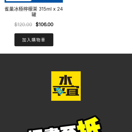
雀巢冰極檸檬茶 315ml x 24
罐
Original
Current
$
120.00
$
106.00
price
price
was:
is:
加入購物車
$120.00.
$106.00.