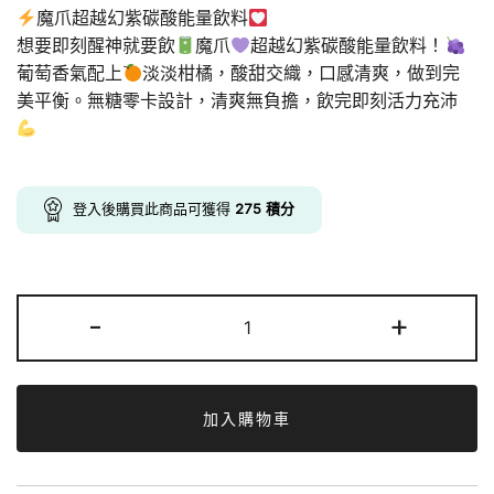
price
price
魔爪超越幻紫碳酸能量飲料
was:
is:
想要即刻醒神就要飲
魔爪
超越幻紫碳酸能量飲料！
葡萄香氣配上
淡淡柑橘，酸甜交織，口感清爽，做到完
$310.00.
$275.00.
美平衡。無糖零卡設計，清爽無負擔，飲完即刻活力充沛
登入後購買此商品可獲得
275
積分
Monster
-
+
魔
爪
超
越
加入購物車
幻
紫