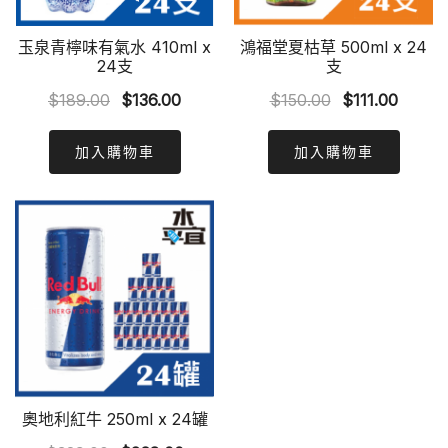
玉泉青檸味有氣水 410ml x
鴻福堂夏枯草 500ml x 24
24支
支
Original
Current
Original
Curren
$
189.00
$
136.00
$
150.00
$
111.00
price
price
price
price
was:
is:
was:
is:
加入購物車
加入購物車
$189.00.
$136.00.
$150.00.
$111.0
奧地利紅牛 250ml x 24罐