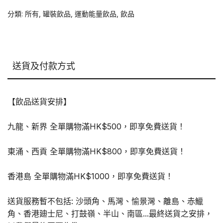
碳
分類:
所有
,
罐裝飲品
,
運動能量飲品
,
飲品
酸
能
量
飲
送貨及付款方式
品
（紫
色）
【飲品送貨安排】
355ml
數
九龍、新界 全單購物滿HK$500，即享免費送貨！
量
東涌、西貢 全單購物滿HK$800，即享免費送貨！
香港島 全單購物滿HK$1000，即享免費送貨！
送貨服務暫不包括: 沙頭角、馬灣、愉景灣、離島、赤鱲
角、香港廸士尼、打鼓嶺、半山、南區...最終送貨之安排，