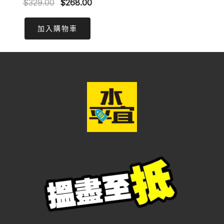
Original
Current
$
329.00
$
268.00
price
price
was:
is:
加入購物車
$329.00.
$268.00.