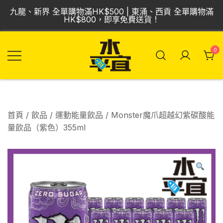
Skip
九龍、新界 全單購物滿HK$500 | 東涌、西貢 全單購物滿
to
HK$800，即享免費送貨！
content
0
飲品批發倉 | 專營
Vmart 水平宜
汽水、啤酒、紅
酒、食品
首頁
/
飲品
/
運動能量飲品
/ Monster魔爪超越幻紫碳酸能
量飲品（紫色）355ml