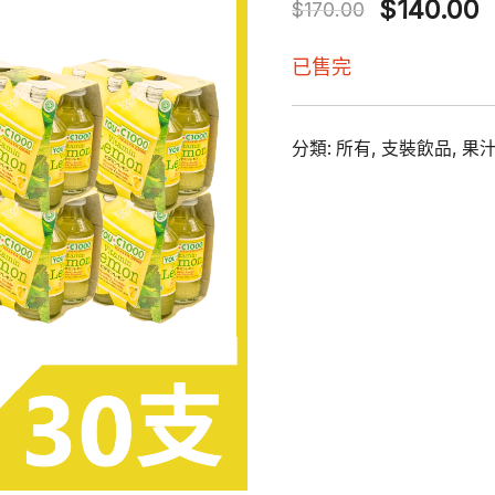
Original
C
$
140.00
$
170.00
price
p
已售完
was:
i
$170.00.
$
分類:
所有
,
支裝飲品
,
果