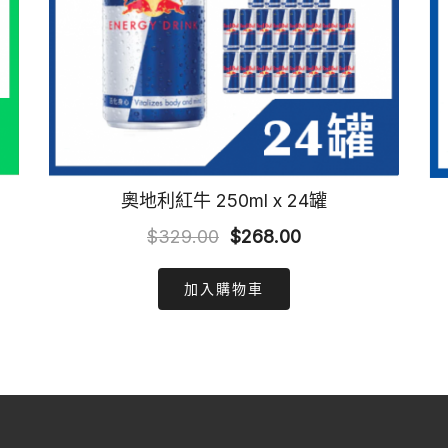
奧地利紅牛 250ml x 24罐
Original
Current
$
329.00
$
268.00
price
price
加入購物車
was:
is:
$329.00.
$268.00.