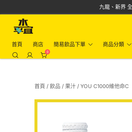
Skip
九龍、新界 全
to
content
飲品批發倉 | 專營汽水、啤酒、紅酒、食品
Vmart 水平宜
首頁
商店
簡易飲品下單
商品分類
0
首頁
/
飲品
/
果汁
/ YOU C1000維他命C