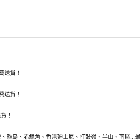
免費送貨！
免費送貨！
送貨！
灣、離島、赤鱲角、香港廸士尼、打鼓嶺、半山、南區..