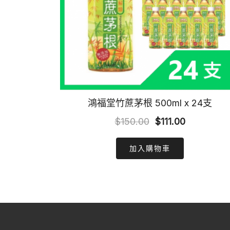
鴻福堂竹蔗茅根 500ml x 24支
Original
Current
$
150.00
$
111.00
price
price
加入購物車
was:
is:
$150.00.
$111.00.