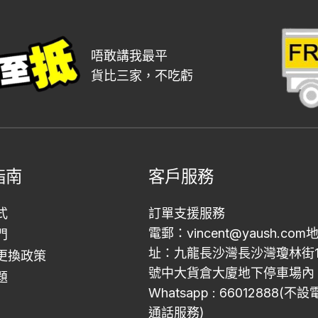
唔敢講我最平
貨比三家，不吃虧
指南
客戶服務
式
訂單支援服務
電郵：vincent@yaush.com
門
址：九龍長沙灣長沙灣瓊林街1
更換政策
號中大貨倉大廈地下停車場內
題
Whatsapp : 66012888(不
通話服務)