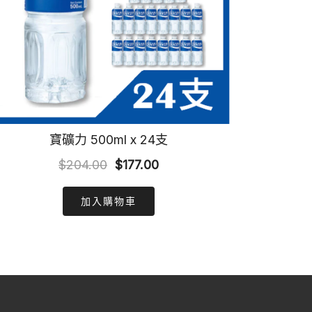
寶礦力 500ml x 24支
Original
Current
$
204.00
$
177.00
price
price
加入購物車
was:
is:
$204.00.
$177.00.